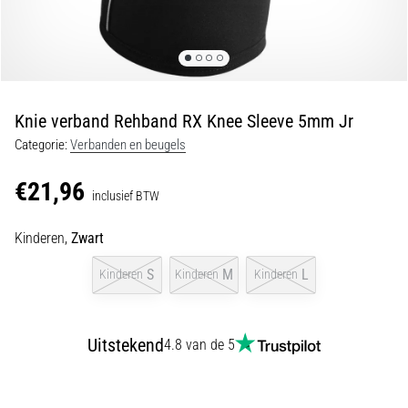
Shuttlerun
en
piepjestest:
Wat
zijn
Knie verband Rehband RX Knee Sleeve 5mm Jr
ze
Categorie:
Verbanden en beugels
en
hoe
€21,96
inclusief BTW
voer
je
Kinderen,
Zwart
ze
uit?
S
M
L
Kinderen
Kinderen
Kinderen
In
de
praktijk
Uitstekend
4.8 van de 5
test
de
shuttle