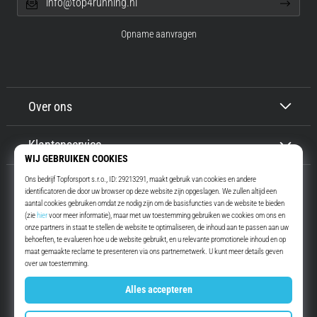
info@top4running.nl
Opname aanvragen
Over ons
Klantenservice
Top4Running.nl
Meer dan 16 jaar motiveren wij jou om te gaan lopen. Sneller. Met ons.
Elke dag.
Instagram
YouTube