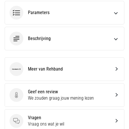
run
snelheid,
Parameters
wendbaarheid
en
richtingsveranderingen.
Hoe
Beschrijving
voer
je
deze
correct
uit,
Meer van Rehband
waar…
Rehband
6. 8. 2026
Geef een review
•
Geef een review
We zouden graag jouw mening lezen
7 min. lezen
Hardlopersknie:
Oorzaken,
Vragen
Behandeling
Vragen
Vraag ons wat je wil