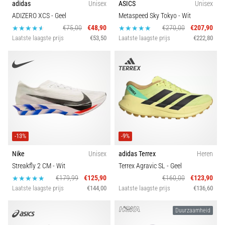
adidas
Unisex
ASICS
Unisex
artikelen
ADIZERO XCS
- Geel
Metaspeed Sky Tokyo
- Wit
€75,00
€48,90
€270,00
€207,90
Laatste laagste prijs
€53,50
Laatste laagste prijs
€222,80
-13%
-9%
Nike
Unisex
adidas Terrex
Heren
Streakfly 2 CM
- Wit
Terrex Agravic SL
- Geel
€179,99
€125,90
€160,00
€123,90
Laatste laagste prijs
€144,00
Laatste laagste prijs
€136,60
Duurzaamheid