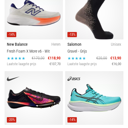
-14%
-13%
New Balance
Heren
Salomon
Unisex
Fresh Foam X More v6
- Wit
Gravel
- Grijs
€170,00
€118,90
€20,00
€13,90
Laatste laagste prijs
€137,70
Laatste laagste prijs
€16,00
-20%
-14%