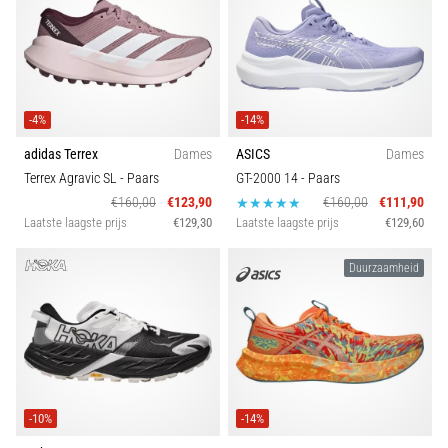
-4%
-14%
adidas Terrex
Dames
ASICS
Dames
Terrex Agravic SL
- Paars
GT-2000 14
- Paars
€160,00
€123,90
€160,00
€111,90
Laatste laagste prijs
€129,30
Laatste laagste prijs
€129,60
Duurzaamheid
-10%
-14%