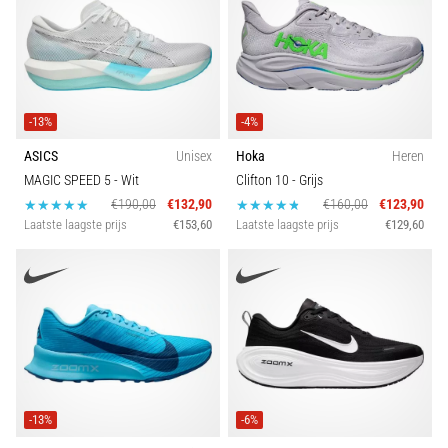
-13%
-4%
ASICS
Unisex
Hoka
Heren
MAGIC SPEED 5
- Wit
Clifton 10
- Grijs
€190,00
€132,90
€160,00
€123,90
Laatste laagste prijs
€153,60
Laatste laagste prijs
€129,60
-13%
-6%