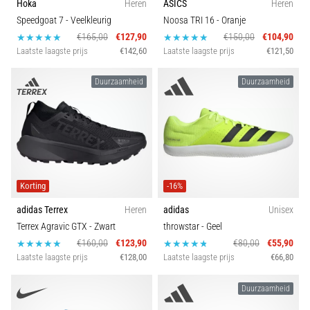
Hoka
Heren
ASICS
Heren
Speedgoat 7
- Veelkleurig
Noosa TRI 16
- Oranje
€165,00
€127,90
€150,00
€104,90
Laatste laagste prijs
€142,60
Laatste laagste prijs
€121,50
Duurzaamheid
Duurzaamheid
Korting
-16%
adidas Terrex
Heren
adidas
Unisex
Terrex Agravic GTX
- Zwart
throwstar
- Geel
€160,00
€123,90
€80,00
€55,90
Laatste laagste prijs
€128,00
Laatste laagste prijs
€66,80
Duurzaamheid