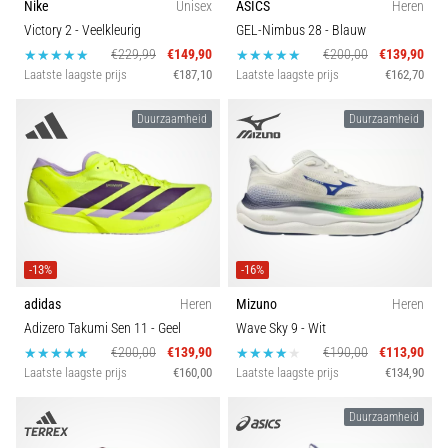
Nike
Unisex
ASICS
Heren
Victory 2
- Veelkleurig
GEL-Nimbus 28
- Blauw
€229,99
€149,90
€200,00
€139,90
Laatste laagste prijs
€187,10
Laatste laagste prijs
€162,70
Duurzaamheid
Duurzaamheid
-13%
-16%
adidas
Heren
Mizuno
Heren
Adizero Takumi Sen 11
- Geel
Wave Sky 9
- Wit
€200,00
€139,90
€190,00
€113,90
Laatste laagste prijs
€160,00
Laatste laagste prijs
€134,90
Duurzaamheid