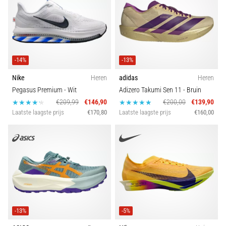
-14%
-13%
Nike
Heren
adidas
Heren
Pegasus Premium
- Wit
Adizero Takumi Sen 11
- Bruin
€209,99
€146,90
€200,00
€139,90
Laatste laagste prijs
€170,80
Laatste laagste prijs
€160,00
-13%
-5%