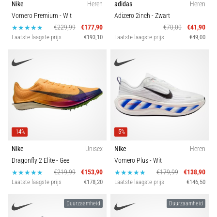
run
Nike
Heren
adidas
Heren
Seizoen
snelheid,
Vomero Premium
- Wit
Adizero 2inch
- Zwart
wendbaarheid
€229,99
€177,90
€70,00
€41,90
en
Baltype
Laatste laagste prijs
€193,10
Laatste laagste prijs
€49,00
richtingsveranderingen.
Hoe
BH-ondersteuning
voer
je
deze
correct
uit,
waar…
-14%
-5%
6. 8. 2026
Nike
Unisex
Nike
Heren
•
Dragonfly 2 Elite
- Geel
Vomero Plus
- Wit
7 min. lezen
€219,99
€153,90
€179,99
€138,90
Laatste laagste prijs
€178,20
Laatste laagste prijs
€146,50
Hardlopersknie:
Oorzaken,
Duurzaamheid
Duurzaamheid
Behandeling