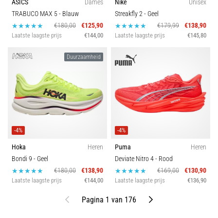
ASICS
Dames
Nike
Unisex
TRABUCO MAX 5
- Blauw
Streakfly 2
- Geel
€180,00
€125,90
€179,99
€138,90
Laatste laagste prijs
€144,00
Laatste laagste prijs
€145,80
Duurzaamheid
-4%
-4%
Hoka
Heren
Puma
Heren
Bondi 9
- Geel
Deviate Nitro 4
- Rood
€180,00
€138,90
€169,00
€130,90
Laatste laagste prijs
€144,00
Laatste laagste prijs
€136,90
Vorige
Volgende
Pagina 1 van 176