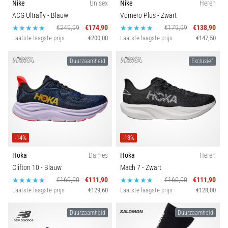
Nike
Unisex
Nike
Heren
ACG Ultrafly
- Blauw
Vomero Plus
- Zwart
€249,99
€174,90
€179,99
€138,90
Laatste laagste prijs
€200,00
Laatste laagste prijs
€147,50
Duurzaamheid
Exclusief
-14%
-13%
Hoka
Dames
Hoka
Heren
Clifton 10
- Blauw
Mach 7
- Zwart
€160,00
€111,90
€160,00
€111,90
Laatste laagste prijs
€129,60
Laatste laagste prijs
€128,00
Duurzaamheid
Duurzaamheid