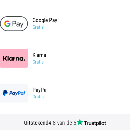
Shuttlerun
en
Google Pay
piepjestest:
Gratis
Wat
zijn
ze
en
Klarna
hoe
Gratis
voer
je
ze
uit?
PayPal
In
Gratis
de
praktijk
test
de
Uitstekend
4.8 van de 5
shuttle