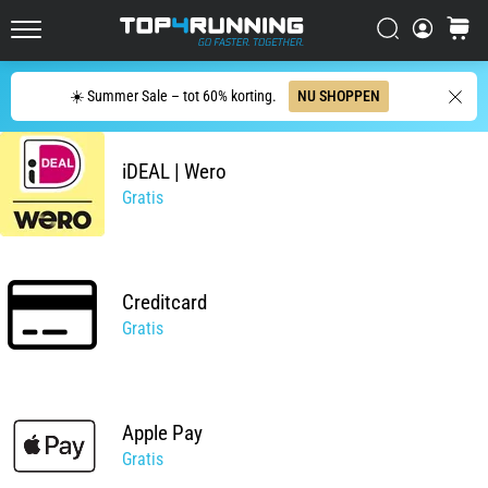
één
zin
Zoeken op
winkel
Top4Running.nl
samenvatten:
het
Zoeken
☀️ Summer Sale – tot 60% korting.
NU SHOPPEN
doet
pijn,
maar
iDEAL | Wero
het
Gratis
is
het
waard!
Welke
voordelen
Creditcard
biedt
Gratis
het,
…
Apple Pay
7. 8. 2026
Gratis
•
6 min. lezen