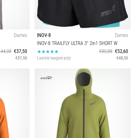
Dames
INOV-8
Dames
INOV-8 TRAILFLY ULTRA 3" 2in1 SHORT W
€44,08
€37,50
€80,88
€52,60
€37,50
Laatste laagste prijs
€48,50
40 L XL 38