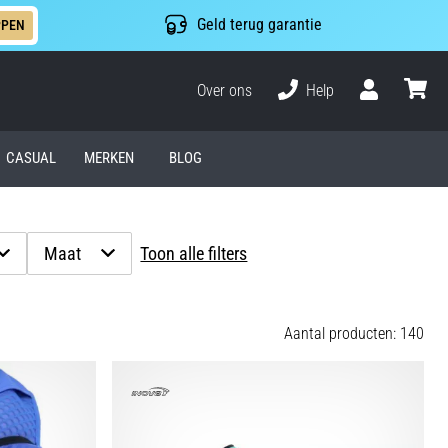
Geld terug garantie
PPEN
Over ons
Help
Gebruiker
winkel
CASUAL
MERKEN
BLOG
Maat
Toon alle filters
Aantal producten: 140