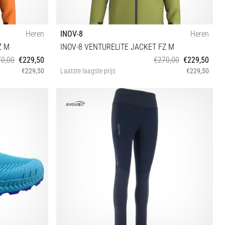
Heren
INOV-8
Heren
Z M
INOV-8 VENTURELITE JACKET FZ M
0,00
€229,50
€270,00
€229,50
€229,50
Laatste laagste prijs
€229,50
S M