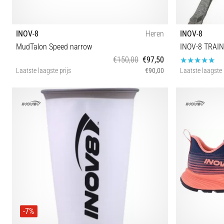
INOV-8
Heren
INOV-8
MudTalon Speed narrow
INOV-8 TRAIN
€150,00
€97,50
Laatste laagste prijs
€90,00
Laatste laagste 
46½
-7%