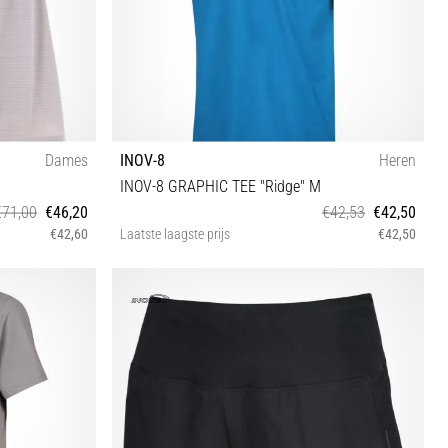
Dames
INOV-8
Heren
INOV-8 GRAPHIC TEE "Ridge" M
€71,00
€46,20
€42,53
€42,50
€42,60
Laatste laagste prijs
€42,50
XS S