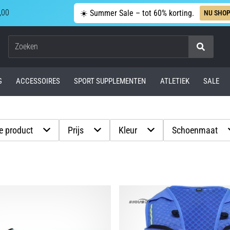
,00
☀️ Summer Sale – tot 60% korting.
NU SHO
Zoeken
G
ACCESSOIRES
SPORT SUPPLEMENTEN
ATLETIEK
SALE
pe product
Prijs
Kleur
Schoenmaat