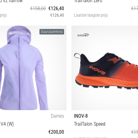
o v2 narrow
TrailTalon Zero
€158,00
€126,40
€17
prijs
€126,40
Laatste laagste prijs
42½ 43 44 44½ 45 45½ 46½
38 40½ 41½
Duurzaamheid
Dames
INOV-8
V4 (W)
TrailTalon Speed
€200,00
€15