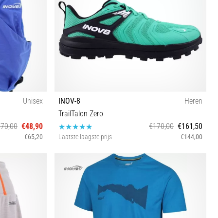
Unisex
INOV-8
Heren
TrailTalon Zero
€70,00
€48,90
€170,00
€161,50
€65,20
Laatste laagste prijs
€144,00
42 42½ 43 44 44½ 45 45½