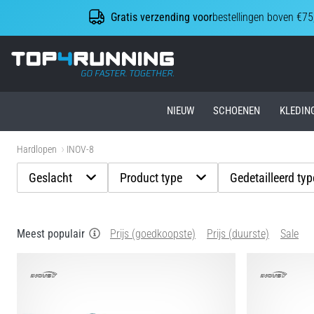
Gratis verzending voor
bestellingen boven €75
Top4Running.nl
NIEUW
SCHOENEN
KLEDIN
Hardlopen
INOV-8
Geslacht
Product type
Gedetailleerd ty
Meest populair
Prijs (goedkoopste)
Prijs (duurste)
Sale