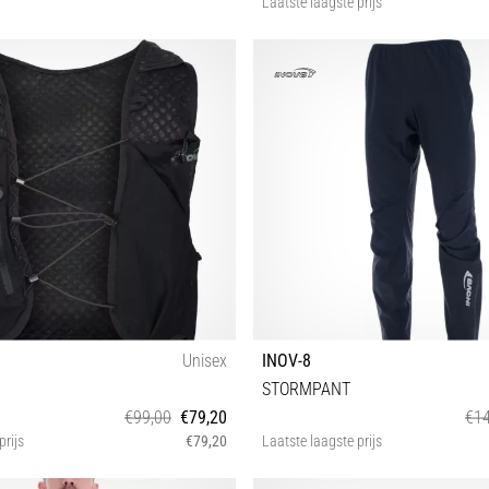
Laatste laagste prijs
34
44 44½ 45 46½
Unisex
INOV-8
STORMPANT
€99,00
€79,20
€14
prijs
€79,20
Laatste laagste prijs