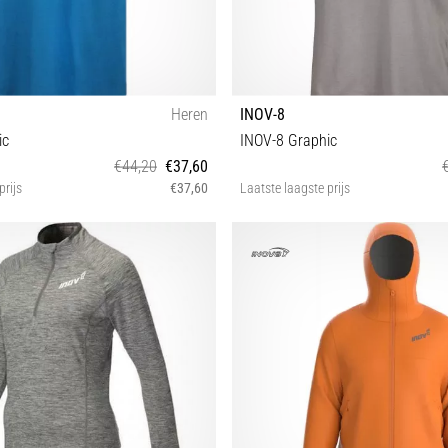
Heren
INOV-8
ic
INOV-8 Graphic
€44,20
€37,60
prijs
€37,60
Laatste laagste prijs
XS S
34 36 38 40 42