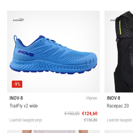
43 44½ 45½
-9%
INOV-8
Heren
INOV-8
TrailFly v2 wide
Racepac 20
€150,00
€124,60
Laatste laagste prijs
€136,80
Laatste laagste 