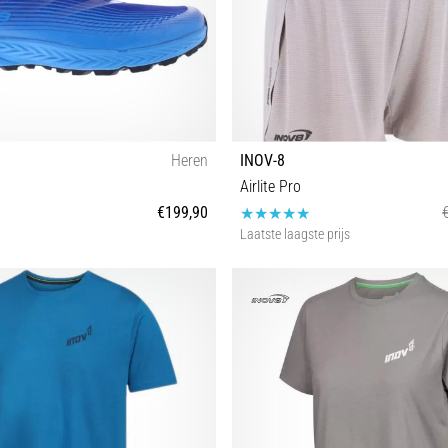
Heren
INOV-8
Airlite Pro
€199,90
Laatste laagste prijs
43 44½ 45½
40