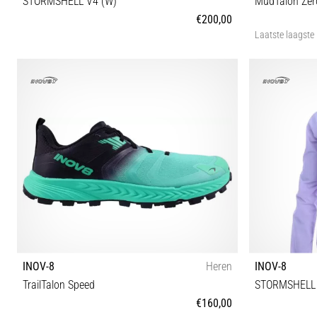
STORMSHELL V4 (W)
MudTalon Zer
€200,00
Laatste laagste 
32 34 36 38 40
42 
INOV-8
Heren
INOV-8
TrailTalon Speed
STORMSHELL 
€160,00