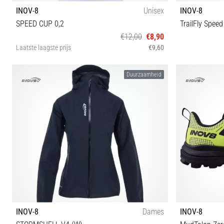
INOV-8
Unisex
INOV-8
SPEED CUP 0,2
TrailFly Speed
€12,00
€8,90
Laatste laagste prijs
€9,60
200ml
Duurzaamheid
INOV-8
Dames
INOV-8