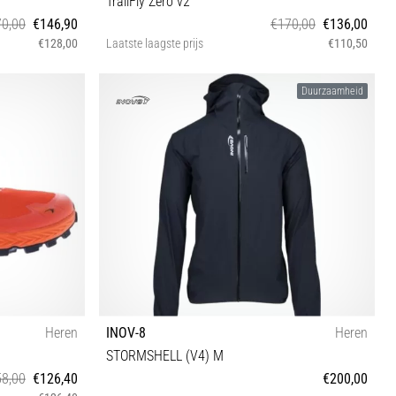
TrailFly Zero v2
0,00
€146,90
€170,00
€136,00
€128,00
Laatste laagste prijs
€110,50
37 37½ 38 41½ 42½
Duurzaamheid
Heren
INOV-8
Heren
STORMSHELL (V4) M
8,00
€126,40
€200,00