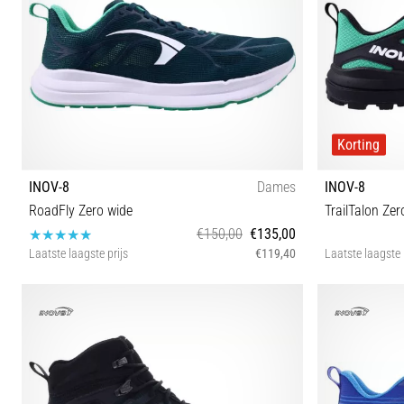
Korting
INOV-8
Dames
INOV-8
RoadFly Zero wide
TrailTalon Zer
€150,00
€135,00
Laatste laagste prijs
€119,40
Laatste laagste 
37 37½ 38½ 42
37 37½ 