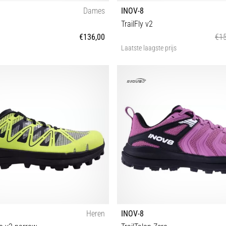
Dames
INOV-8
TrailFly v2
€136,00
€15
Laatste laagste prijs
40 40½ 41½ 42 43 42½
37 37½ 38 38½ 39½ 40 40
Heren
INOV-8