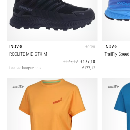
INOV-8
Heren
INOV-8
ROCLITE MID GTX M
TrailFly Speed
€177,12
€177,10
Laatste laagste prijs
€177,12
40½