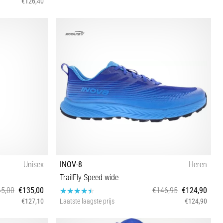
€126,40
XL L M S
Unisex
INOV-8
Heren
TrailFly Speed wide
5,00
€135,00
€146,95
€124,90
€127,10
Laatste laagste prijs
€124,90