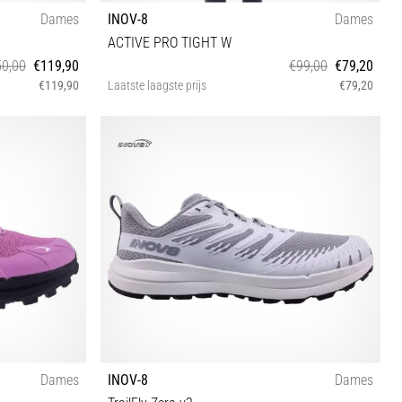
Dames
INOV-8
Dames
ACTIVE PRO TIGHT W
0,00
€119,90
€99,00
€79,20
€119,90
Laatste laagste prijs
€79,20
½ 41½
32 34 36 38 40
Dames
INOV-8
Dames