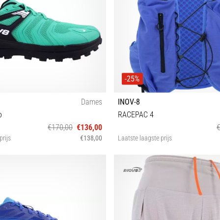
-25%
Dames
INOV-8
o
RACEPAC 4
€170,00
€136,00
prijs
€138,00
Laatste laagste prijs
38 38½ 39½ 40 40½ 41½ 42 42½
UNI