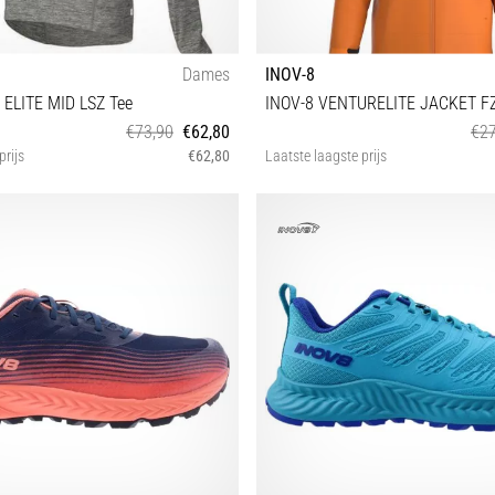
Dames
INOV-8
 ELITE MID LSZ Tee
INOV-8 VENTURELITE JACKET F
€73,90
€62,80
€27
prijs
€62,80
Laatste laagste prijs
40
S