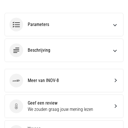
Ontdek
schoenen
met
demping
Parameters
voor
op
de
weg
Beschrijving
en
trails
en…
Meer van INOV-8
Toon
INOV-8
alle
artikelen
Geef een review
Geef een review
We zouden graag jouw mening lezen