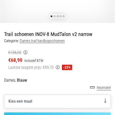
Hardlopersknie:
Oorzaken,
Behandeling
en
Preventie
Trail schoenen INOV-8 MudTalon v2 narrow
Hardlopersknie,
Categorie:
Dames trail hardloopschoenen
ook
wel
€138,00
bekend
€68,90
inclusief BTW
als
Laatste laagste prijs:
€89,70
-23%
het
iliotibiale
bandsyndroom
Dames,
Blauw
(ITBS),
Maattabel
is
een
Kies een maat
zeer
veelvoorkomend
gezondheidsprobleem…