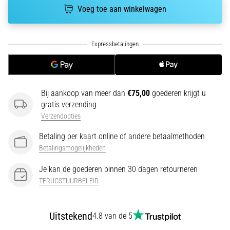
Voeg toe aan winkelwagen
6. 8. 2026
•
7 min. lezen
Hardloopschoenen
met
meer
Bij aankoop van meer dan
€75,00
goederen krijgt u
demping
gratis verzending
Verzendopties
Wat
zijn
Betaling per kaart online of andere betaalmethoden
de
Betalingsmogelijkheden
TOP-
modellen
Je kan de goederen binnen 30 dagen retourneren
van
TERUGSTUURBELEID
hardloopschoenen
met
meer
Uitstekend
4.8 van de 5
demping?