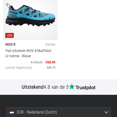
-23%
INOV-8
Dames
Trail schoenen INOV-8 MudTalon
v2 narrow
- Blauw
€138,00
€68,90
Laatste laagste prijs
€89,70
Uitstekend
4.8 van de 5
EUR - Nederland (Dutch)