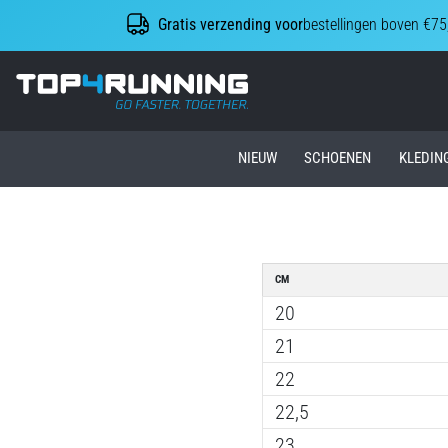
Gratis verzending voor
bestellingen boven €75
Top4Running.nl
NIEUW
SCHOENEN
KLEDIN
CM
20
21
22
22,5
23