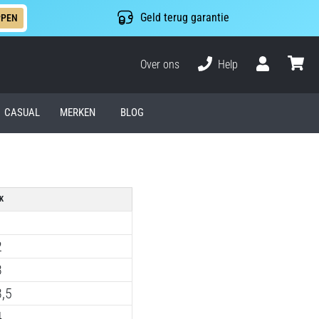
Geld terug garantie
PPEN
Over ons
Help
Gebruiker
winkel
CASUAL
MERKEN
BLOG
K
1
2
3
3,5
4