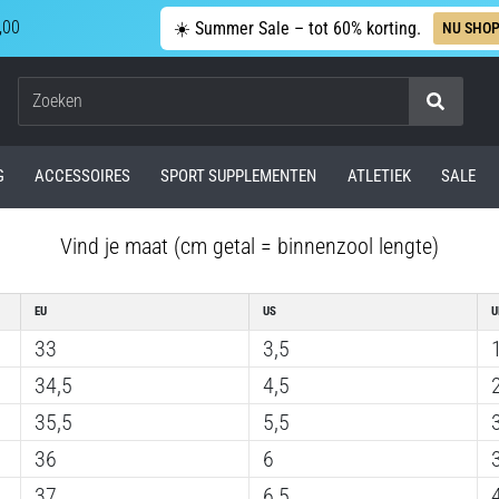
,00
☀️ Summer Sale – tot 60% korting.
NU SHO
Zoeken
G
ACCESSOIRES
SPORT SUPPLEMENTEN
ATLETIEK
SALE
Vind je maat (cm getal = binnenzool lengte)
EU
US
U
33
3,5
34,5
4,5
35,5
5,5
36
6
37
6,5