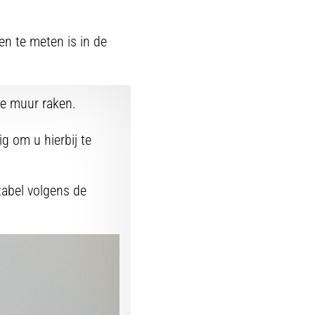
n te meten is in de
de muur raken.
g om u hierbij te
tabel volgens de