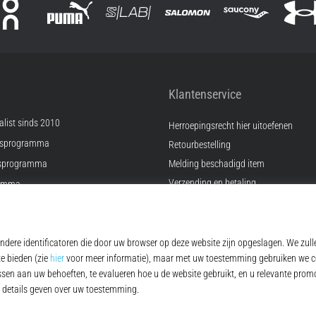
Klantenservice
list sinds 2010
Herroepingsrecht hier uitoefenen
psprogramma
Retourbestelling
sprogramma
Melding beschadigd item
Verzending en betaling
ramma
Vind de juiste maat
Kontakt
ingen
FAQ
Privacybeleid