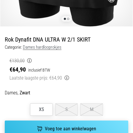
van
kniepijn
tijdens
en
na
het
Rok Dynafit DNA ULTRA W 2/1 SKIRT
hardlopen
Categorie:
Dames hardlooprokjes
Knieklachten
treffen
€130,00
elke
€64,90
inclusief BTW
hardloper
Laatste laagste prijs:
€64,90
wel
eens
in
Dames,
Zwart
zijn
leven,
XS
S
M
of
je
nu
Voeg toe aan winkelwagen
een