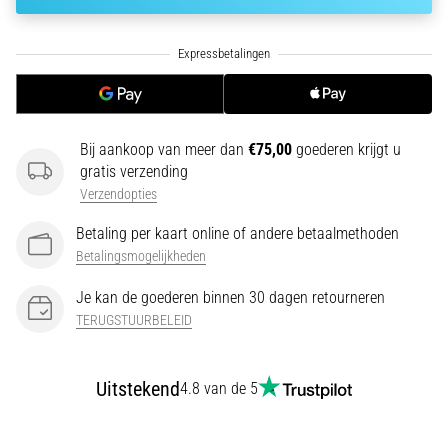
amateur
bent
of
een
pro.
Wat
zijn
Bij aankoop van meer dan
€75,00
goederen krijgt u
de
gratis verzending
meest…
Verzendopties
Betaling per kaart online of andere betaalmethoden
5. 8. 2026
Betalingsmogelijkheden
•
5 min. lezen
Je kan de goederen binnen 30 dagen retourneren
TERUGSTUURBELEID
Plantar
Fasciitis:
Symptomen,
Uitstekend
4.8 van de 5
Oorzaken
en
Behandeling