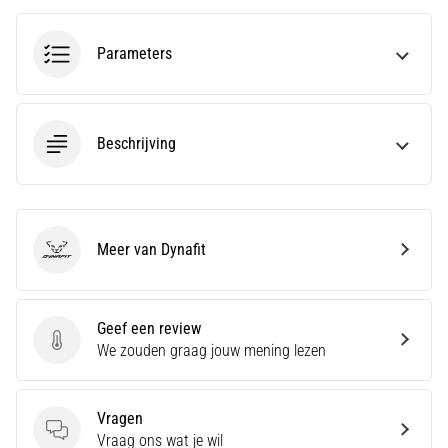
Ervaar
je
Parameters
een
scherpe
hielpijn
tijdens
Beschrijving
of
na
het
hardlopen?
Een
Meer van Dynafit
Dynafit
van
de
meest
Geef een review
voorkomende
Geef een review
We zouden graag jouw mening lezen
oorzaken
is
fasciitis…
Vragen
Vragen
Vraag ons wat je wil