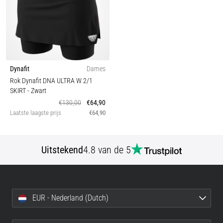
Dynafit
Dames
Rok Dynafit DNA ULTRA W 2/1
SKIRT
- Zwart
€130,00
€64,90
Laatste laagste prijs
€64,90
Uitstekend
4.8 van de 5
EUR - Nederland (Dutch)