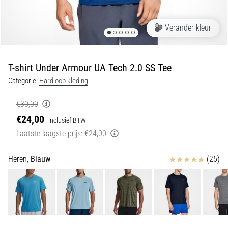
van
kniepijn
tijdens
Verander kleur
en
na
het
T-shirt Under Armour UA Tech 2.0 SS Tee
hardlopen
Categorie:
Hardloop kleding
Knieklachten
treffen
€30,00
elke
€24,00
inclusief BTW
hardloper
Laatste laagste prijs:
€24,00
wel
eens
in
Beoordelingen
Heren,
Blauw
(25)
zijn
leven,
of
je
nu
een