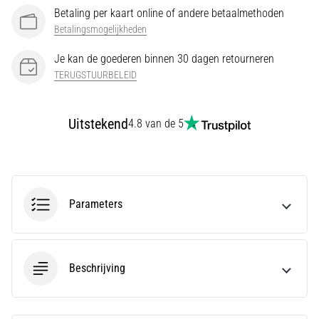
Betaling per kaart online of andere betaalmethoden
Ervaar
Betalingsmogelijkheden
je
een
Je kan de goederen binnen 30 dagen retourneren
scherpe
TERUGSTUURBELEID
hielpijn
tijdens
of
Uitstekend
4.8 van de 5
na
het
hardlopen?
Een
van
Parameters
de
meest
voorkomende
oorzaken
Beschrijving
is
fasciitis…