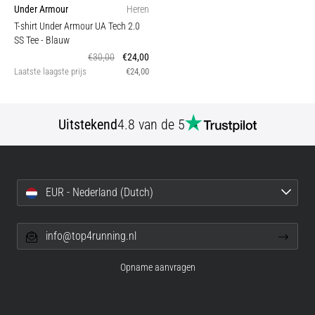
Under Armour
Heren
T-shirt Under Armour UA Tech 2.0
SS Tee
- Blauw
€30,00
€24,00
Laatste laagste prijs
€24,00
Uitstekend
4.8 van de 5
EUR - Nederland (Dutch)
info@top4running.nl
Opname aanvragen