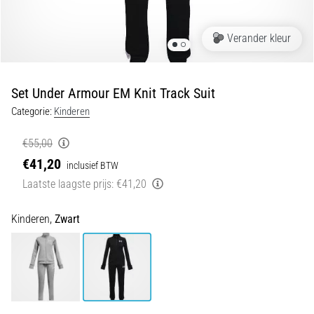
Shuttlerun
en
Verander kleur
piepjestest:
Wat
zijn
Set Under Armour EM Knit Track Suit
ze
Categorie:
Kinderen
en
hoe
€55,00
voer
€41,20
inclusief BTW
je
Laatste laagste prijs:
€41,20
ze
uit?
Kinderen,
Zwart
In
de
praktijk
test
de
shuttle