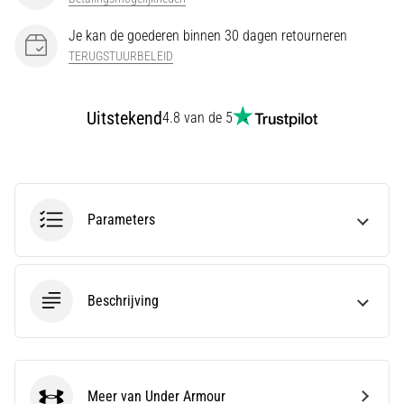
en
Preventie
Je kan de goederen binnen 30 dagen retourneren
Hardlopersknie,
TERUGSTUURBELEID
ook
wel
bekend
Uitstekend
4.8 van de 5
als
het
iliotibiale
bandsyndroom
(ITBS),
Parameters
is
een
zeer
veelvoorkomend
Beschrijving
gezondheidsprobleem…
Toon
alle
Meer van Under Armour