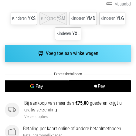
run
Maattabel
snelheid,
wendbaarheid
YXS
YSM
YMD
YLG
Kinderen
Kinderen
Kinderen
Kinderen
en
richtingsveranderingen.
YXL
Kinderen
Hoe
voer
je
Voeg toe aan winkelwagen
deze
correct
uit,
waar…
6. 8. 2026
•
Bij aankoop van meer dan
€75,00
goederen krijgt u
7 min. lezen
gratis verzending
Hardlopersknie:
Verzendopties
Oorzaken,
Betaling per kaart online of andere betaalmethoden
Behandeling
Betalingsmogelijkheden