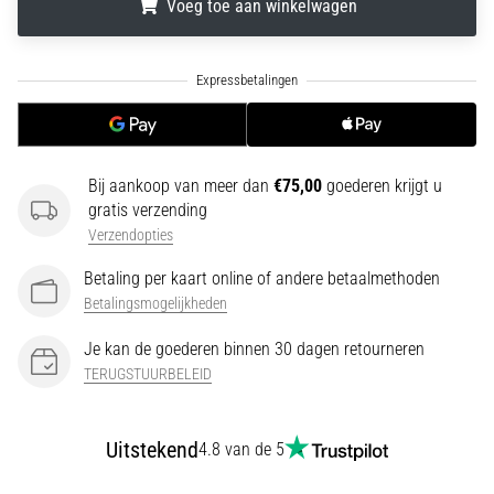
Voeg toe aan winkelwagen
run
snelheid,
wendbaarheid
.
.
.
en
richtingsveranderingen.
Hoe
voer
je
Bij aankoop van meer dan
€75,00
goederen krijgt u
deze
gratis verzending
correct
Verzendopties
uit,
waar…
Betaling per kaart online of andere betaalmethoden
Betalingsmogelijkheden
6. 8. 2026
Je kan de goederen binnen 30 dagen retourneren
•
TERUGSTUURBELEID
7 min. lezen
Hardlopersknie:
Oorzaken,
Uitstekend
4.8 van de 5
Behandeling