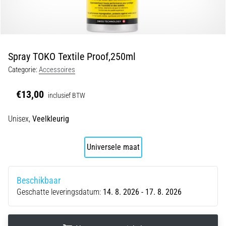
Shuttlerun
en
piepjestest:
Wat
Spray TOKO Textile Proof,250ml
zijn
Categorie:
Accessoires
ze
en
€13,00
inclusief BTW
hoe
voer
Unisex,
Veelkleurig
je
ze
uit?
Universele maat
In
de
Beschikbaar
praktijk
Geschatte leveringsdatum:
14. 8. 2026 - 17. 8. 2026
test
de
shuttle