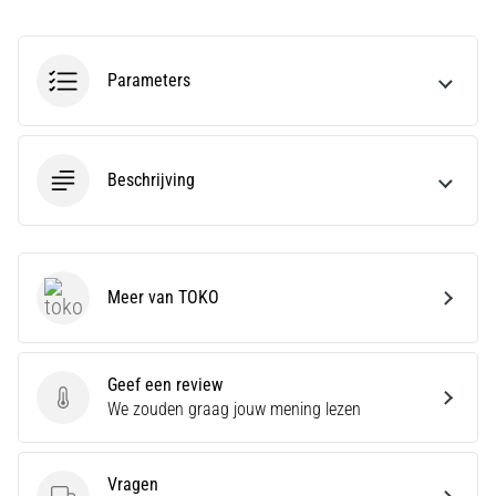
en
Preventie
Hardlopersknie,
Parameters
ook
wel
bekend
als
Beschrijving
het
iliotibiale
bandsyndroom
(ITBS),
is
Meer van TOKO
TOKO
een
zeer
veelvoorkomend
gezondheidsprobleem…
Geef een review
Geef een review
We zouden graag jouw mening lezen
Toon
Vragen
alle