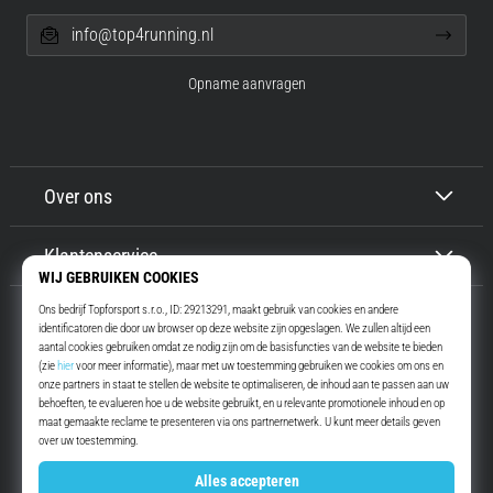
info@top4running.nl
Opname aanvragen
Over ons
Klantenservice
Top4Running.nl
Meer dan 16 jaar motiveren wij jou om te gaan lopen. Sneller. Met ons.
Elke dag.
Instagram
YouTube