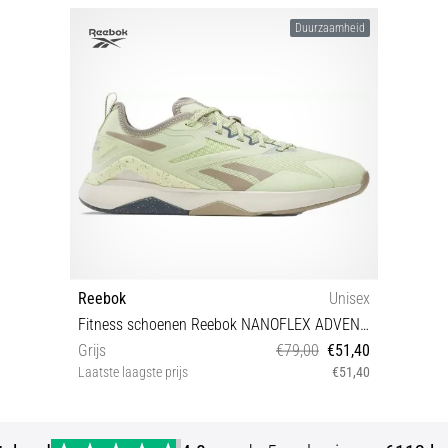
Duurzaamheid
Reebok
Unisex
Fitness schoenen Reebok NANOFLEX ADVENTURE TR 2
Grijs
€79,00
€51,40
Laatste laagste prijs
€51,40
39