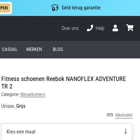
Geld terug garantie
PPEN
Over ons
Help
Gebruiker
winkel
CASUAL
MERKEN
BLOG
Fitness schoenen Reebok NANOFLEX ADVENTURE
TR 2
Categorie:
Nieuwkomers
Unisex,
Grijs
Maattabel
Kies een maat