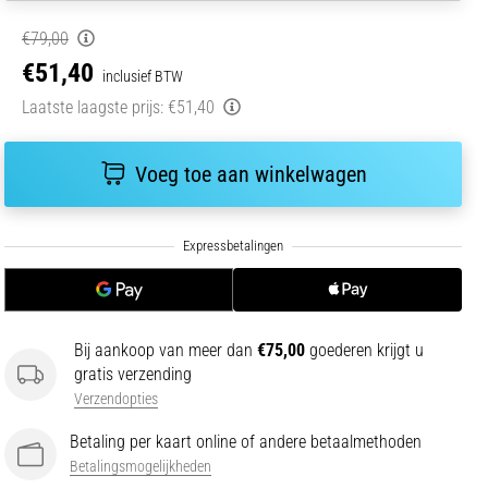
€79,00
€51,40
inclusief BTW
Laatste laagste prijs:
€51,40
Voeg toe aan winkelwagen
Bij aankoop van meer dan
€75,00
goederen krijgt u
gratis verzending
Verzendopties
Betaling per kaart online of andere betaalmethoden
Betalingsmogelijkheden