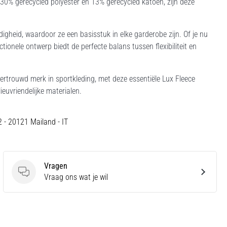
30% gerecycled polyester en 13% gerecycled katoen, zijn deze
gheid, waardoor ze een basisstuk in elke garderobe zijn. Of je nu
ionele ontwerp biedt de perfecte balans tussen flexibiliteit en
vertrouwd merk in sportkleding, met deze essentiële Lux Fleece
ieuvriendelijke materialen.
12 - 20121 Mailand - IT
Vragen
Vragen
Vraag ons wat je wil