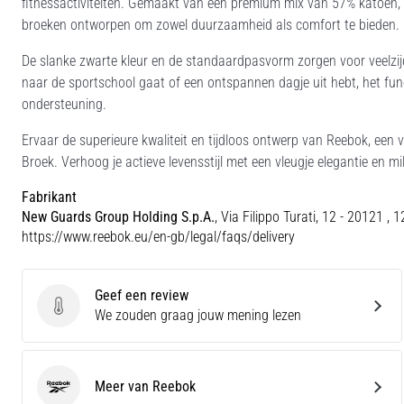
fitnessactiviteiten. Gemaakt van een premium mix van 57% katoen, 
broeken ontworpen om zowel duurzaamheid als comfort te bieden.
De slanke zwarte kleur en de standaardpasvorm zorgen voor veelzijdi
naar de sportschool gaat of een ontspannen dagje uit hebt, het funct
ondersteuning.
Ervaar de superieure kwaliteit en tijdloos ontwerp van Reebok, een 
Broek. Verhoog je actieve levensstijl met een vleugje elegantie en mil
Fabrikant
New Guards Group Holding S.p.A.
, Via Filippo Turati, 12 - 20121 , 
https://www.reebok.eu/en-gb/legal/faqs/delivery
Geef een review
Geef een review
We zouden graag jouw mening lezen
Meer van Reebok
Reebok