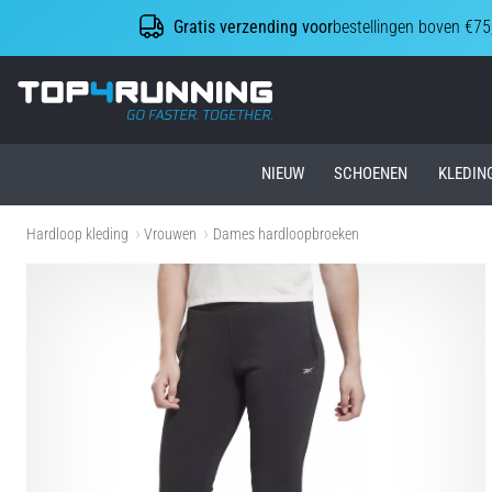
Gratis verzending voor
bestellingen boven €75
Top4Running.nl
NIEUW
SCHOENEN
KLEDIN
Hardloop kleding
Vrouwen
Dames hardloopbroeken