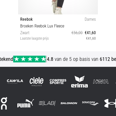
Reebok
Dames
Broeken Reebok Lux Fleece
Zwart
€56,00
€41,60
Laatste laagste prijs
€41,60
S
stekend
4.8
van de 5 op basis van
6112 be