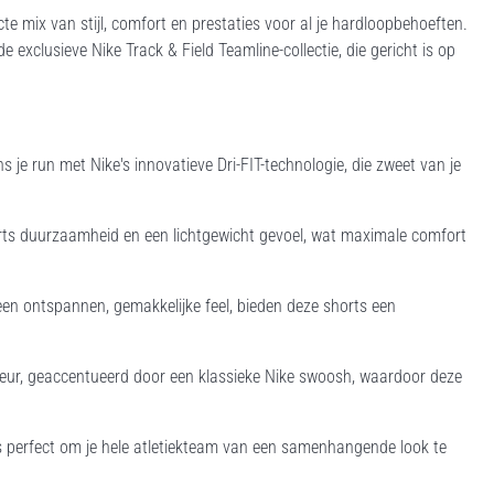
te mix van stijl, comfort en prestaties voor al je hardloopbehoeften.
exclusieve Nike Track & Field Teamline-collectie, die gericht is op
ns je run met Nike's innovatieve Dri-FIT-technologie, die zweet van je
rts duurzaamheid en een lichtgewicht gevoel, wat maximale comfort
n ontspannen, gemakkelijke feel, bieden deze shorts een
 kleur, geaccentueerd door een klassieke Nike swoosh, waardoor deze
ts perfect om je hele atletiekteam van een samenhangende look te