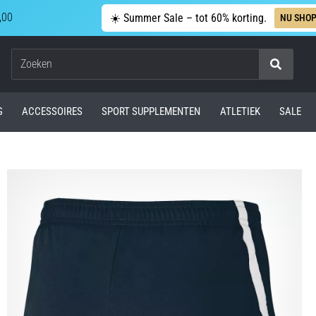
,00
☀️ Summer Sale – tot 60% korting.
NU SHO
Zoeken
G
ACCESSOIRES
SPORT SUPPLEMENTEN
ATLETIEK
SALE