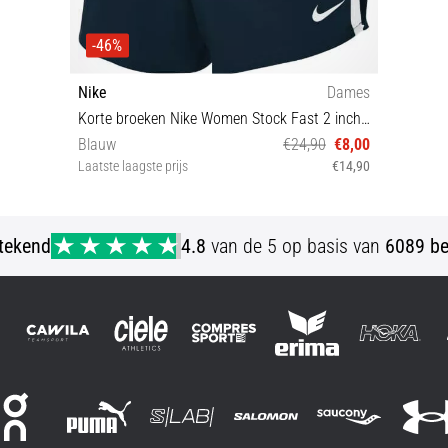
-46%
Nike
Dames
Korte broeken Nike Women Stock Fast 2 inch Short
Blauw
€24,90
€8,00
Laatste laagste prijs
€14,90
XS L XL
stekend
4.8
van de 5 op basis van
6089 be