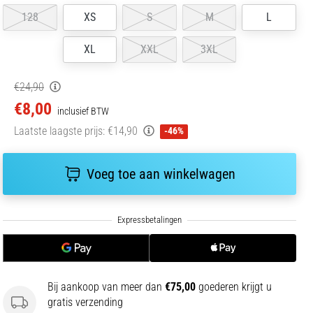
128
XS
S
M
L
XL
XXL
3XL
€24,90
€8,00
inclusief BTW
Laatste laagste prijs:
€14,90
-46%
Voeg toe aan winkelwagen
Bij aankoop van meer dan
€75,00
goederen krijgt u
gratis verzending