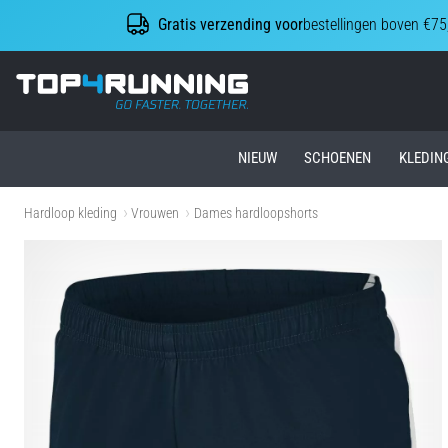
Gratis verzending voor
bestellingen boven €75
Top4Running.nl
NIEUW
SCHOENEN
KLEDIN
Hardloop kleding
Vrouwen
Dames hardloopshorts