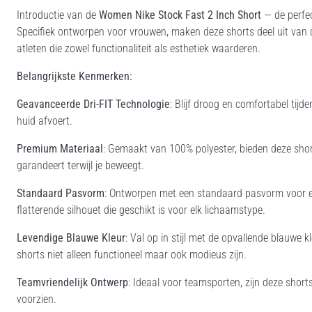
Introductie van de
Women Nike Stock Fast 2 Inch Short
— de perfec
Specifiek ontworpen voor vrouwen, maken deze shorts deel uit van de 
atleten die zowel functionaliteit als esthetiek waarderen.
Belangrijkste Kenmerken:
Geavanceerde Dri-FIT Technologie
: Blijf droog en comfortabel tijde
huid afvoert.
Premium Materiaal
: Gemaakt van 100% polyester, bieden deze sho
garandeert terwijl je beweegt.
Standaard Pasvorm
: Ontworpen met een standaard pasvorm voor ee
flatterende silhouet die geschikt is voor elk lichaamstype.
Levendige Blauwe Kleur
: Val op in stijl met de opvallende blauwe
shorts niet alleen functioneel maar ook modieus zijn.
Teamvriendelijk Ontwerp
: Ideaal voor teamsporten, zijn deze shor
voorzien.