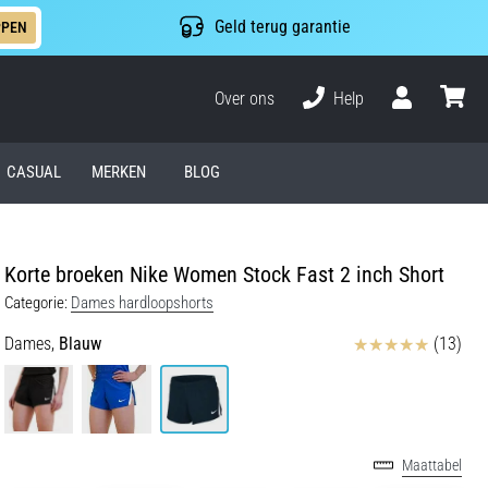
Geld terug garantie
PPEN
Over ons
Help
Gebruiker
winkel
CASUAL
MERKEN
BLOG
Korte broeken Nike Women Stock Fast 2 inch Short
Categorie:
Dames hardloopshorts
Beoordelingen
Dames,
Blauw
(13)
Maattabel