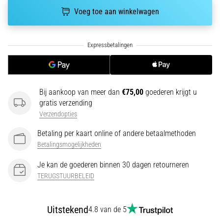
Een
Voeg toe aan winkelwagen
van
de
meest
voorkomende
oorzaken
is
fasciitis…
Bij aankoop van meer dan
€75,00
goederen krijgt u
gratis verzending
5. 8. 2026
Verzendopties
•
Betaling per kaart online of andere betaalmethoden
7 min. lezen
Betalingsmogelijkheden
Koolhydraatsupercompensatie:
Hoe
Je kan de goederen binnen 30 dagen retourneren
Beïnvloedt
TERUGSTUURBELEID
Het
Je
Hardloopprestaties?
Uitstekend
4.8 van de 5