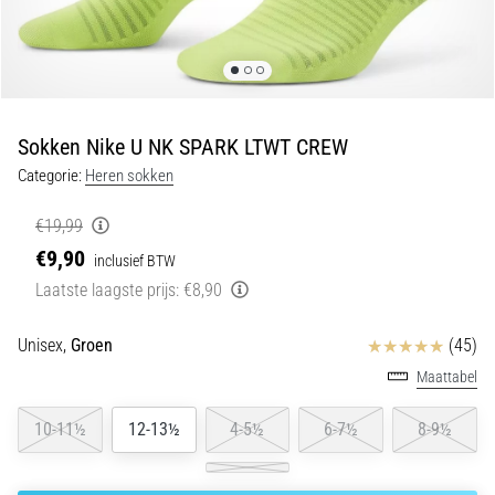
5. 8. 2026
•
5 min. lezen
Plantar
Fasciitis:
Sokken Nike U NK SPARK LTWT CREW
Symptomen,
Categorie:
Heren sokken
Oorzaken
en
€19,99
Behandeling
€9,90
inclusief BTW
Ervaar
Laatste laagste prijs:
€8,90
je
een
Beoordelingen
scherpe
Unisex,
Groen
(45)
hielpijn
Maattabel
tijdens
of
10-11½
12-13½
4-5½
6-7½
8-9½
na
het
hardlopen?