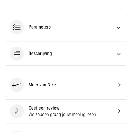
Men
zegt
dat
koolhydraatsupercompensatie
Parameters
de
uithoudingsprestaties
verbetert.
Is
Beschrijving
dat
echt
zo?
Ontdek
wat…
Meer van Nike
Nike
Toon
alle
Geef een review
Geef een review
We zouden graag jouw mening lezen
artikelen