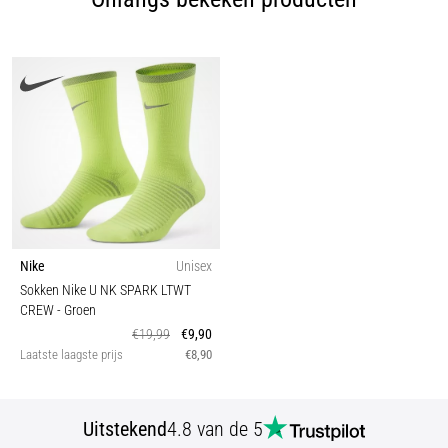
Nike
Unisex
Sokken Nike U NK SPARK LTWT
CREW
- Groen
€19,99
€9,90
Laatste laagste prijs
€8,90
Uitstekend
4.8 van de 5