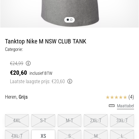
Shuttlerun
en
piepjestest:
Wat
zijn
Tanktop Nike M NSW CLUB TANK
ze
Categorie:
en
hoe
€24,99
voer
€20,60
inclusief BTW
je
Laatste laagste prijs:
€20,60
ze
uit?
Beoordelingen
Heren,
Grijs
(4)
In
Maattabel
de
praktijk
test
4XL
S-T
M-T
2XL-T
3XL-T
de
shuttle
4XL-T
XS
S
M
L