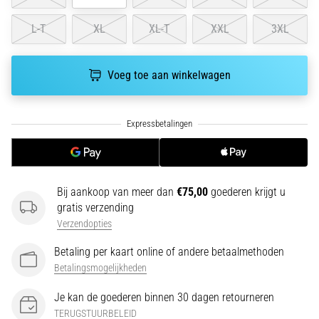
run
snelheid,
L-T
XL
XL-T
XXL
3XL
wendbaarheid
en
richtingsveranderingen.
Voeg toe aan winkelwagen
Hoe
voer
je
deze
correct
uit,
waar…
Bij aankoop van meer dan
€75,00
goederen krijgt u
gratis verzending
6. 8. 2026
Verzendopties
•
7 min. lezen
Betaling per kaart online of andere betaalmethoden
Betalingsmogelijkheden
Hardlopersknie:
Oorzaken,
Je kan de goederen binnen 30 dagen retourneren
Behandeling
TERUGSTUURBELEID