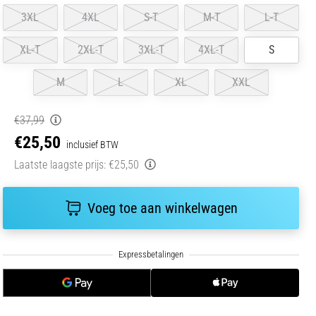
3XL
4XL
S-T
M-T
L-T
XL-T
2XL-T
3XL-T
4XL-T
S
M
L
XL
XXL
€37,99
€25,50
inclusief BTW
Laatste laagste prijs:
€25,50
Voeg toe aan winkelwagen