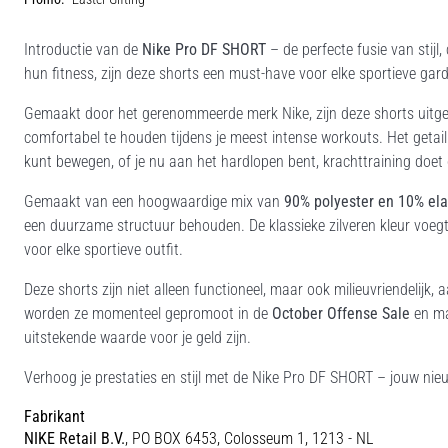
Introductie van de
Nike Pro DF SHORT
– de perfecte fusie van stijl
hun fitness, zijn deze shorts een must-have voor elke sportieve gar
Gemaakt door het gerenommeerde merk Nike, zijn deze shorts uit
comfortabel te houden tijdens je meest intense workouts. Het getail
kunt bewegen, of je nu aan het hardlopen bent, krachttraining doet 
Gemaakt van een hoogwaardige mix van
90% polyester en 10% el
een duurzame structuur behouden. De klassieke zilveren kleur voegt e
voor elke sportieve outfit.
Deze shorts zijn niet alleen functioneel, maar ook milieuvriendelijk
worden ze momenteel gepromoot in de
October Offense Sale
en ma
uitstekende waarde voor je geld zijn.
Verhoog je prestaties en stijl met de Nike Pro DF SHORT – jouw nieu
Fabrikant
NIKE Retail B.V.
, PO BOX 6453, Colosseum 1, 1213 - NL