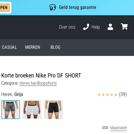
Geld terug garantie
PPEN
Over ons
Help
Gebruiker
winkel
CASUAL
MERKEN
BLOG
Korte broeken Nike Pro DF SHORT
Categorie:
Heren hardloopshorts
Beoordelingen
Heren,
Grijs
(39)
Maattabel