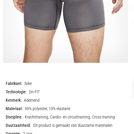
Fabrikant:
Nike
Technologie:
Dri-FIT
Kenmerk:
Ademend
Materiaal:
90% polyester, 10% elastane
Discipline:
Krachttraining, Cardio- en circuittraining, Cross-training
Duurzaamheid:
Dit product is gemaakt van duurzame materialen
Garantie:
2 jaar