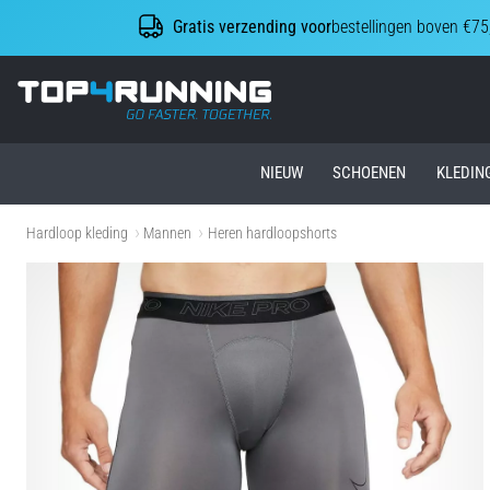
Gratis verzending voor
bestellingen boven €75
Top4Running.nl
NIEUW
SCHOENEN
KLEDIN
Hardloop kleding
Mannen
Heren hardloopshorts