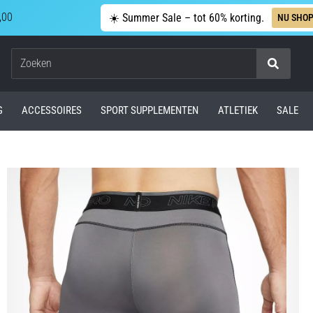
,00
☀️ Summer Sale – tot 60% korting.
NU SHO
Zoeken
G
ACCESSOIRES
SPORT SUPPLEMENTEN
ATLETIEK
SALE