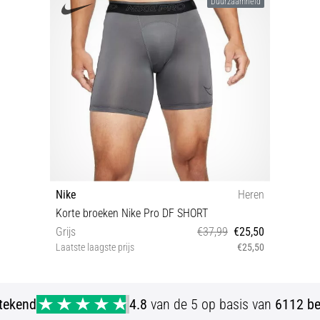
Duurzaamheid
Nike
Heren
Korte broeken Nike Pro DF SHORT
Grijs
€37,99
€25,50
Laatste laagste prijs
€25,50
S
stekend
4.8
van de 5 op basis van
6112 be