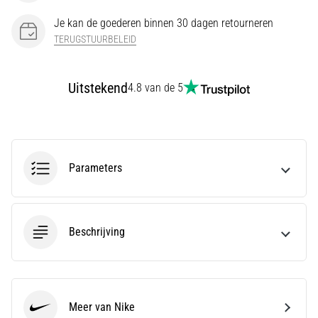
en
Preventie
Je kan de goederen binnen 30 dagen retourneren
TERUGSTUURBELEID
Hardlopersknie,
ook
wel
Uitstekend
4.8 van de 5
bekend
als
het
iliotibiale
bandsyndroom
(ITBS),
Parameters
is
een
zeer
veelvoorkomend
Beschrijving
gezondheidsprobleem…
Toon
Meer van Nike
alle
Nike