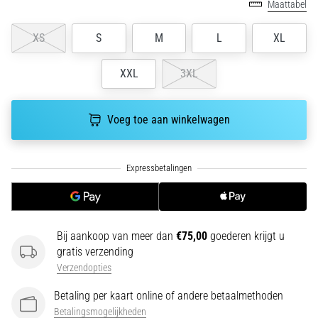
run
Maattabel
snelheid,
wendbaarheid
XS
S
M
L
XL
en
richtingsveranderingen.
XXL
3XL
Hoe
voer
je
Voeg toe aan winkelwagen
deze
correct
uit,
waar…
6. 8. 2026
•
Bij aankoop van meer dan
€75,00
goederen krijgt u
7 min. lezen
gratis verzending
Verzendopties
Hardlopersknie:
Oorzaken,
Betaling per kaart online of andere betaalmethoden
Behandeling
Betalingsmogelijkheden