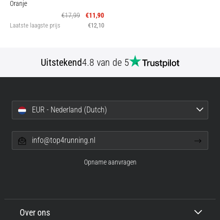
Oranje
€17,99
€11,90
Laatste laagste prijs
€12,10
Uitstekend
4.8 van de 5
EUR - Nederland (Dutch)
info@top4running.nl
Opname aanvragen
Over ons