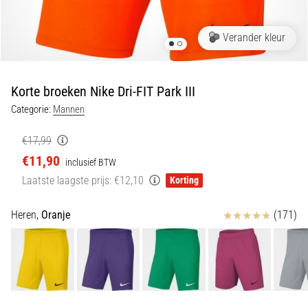
Shuttlerun
en
Verander kleur
piepjestest:
Wat
zijn
Korte broeken Nike Dri-FIT Park III
ze
Categorie:
Mannen
en
hoe
€17,99
voer
€11,90
inclusief BTW
je
Laatste laagste prijs:
€12,10
Korting
ze
uit?
Beoordelingen
Heren,
Oranje
(171)
In
de
praktijk
test
de
shuttle