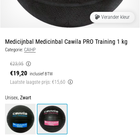
van
kniepijn
tijdens
Verander kleur
en
na
het
Medicijnbal Medicinbal Cawila PRO Training 1 kg
hardlopen
Categorie:
CAIHP
Knieklachten
treffen
€23,95
elke
€19,20
inclusief BTW
hardloper
Laatste laagste prijs:
€15,60
wel
eens
in
Unisex,
Zwart
zijn
leven,
of
je
nu
een