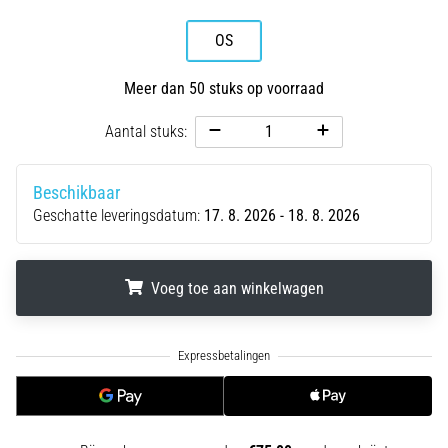
amateur
bent
OS
of
een
Meer dan 50 stuks op voorraad
pro.
Wat
Aantal stuks:
zijn
de
meest…
Beschikbaar
Geschatte leveringsdatum:
17. 8. 2026 - 18. 8. 2026
5. 8. 2026
•
Voeg toe aan winkelwagen
5 min. lezen
Plantar
.
.
.
Fasciitis:
Symptomen,
Oorzaken
en
Behandeling