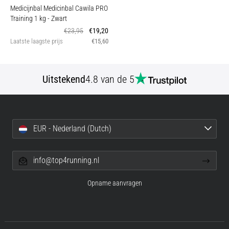
Medicijnbal Medicinbal Cawila PRO
Training 1 kg
- Zwart
€23,95
€19,20
Laatste laagste prijs
€15,60
Uitstekend
4.8 van de 5
EUR - Nederland (Dutch)
info@top4running.nl
Opname aanvragen