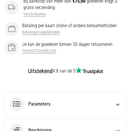
Bij aankoop van meer dan
€75,00
goederen krijgt u
gratis verzending
Ervaar
je
Verzendopties
een
Betaling per kaart online of andere betaalmethoden
scherpe
Betalingsmogelijkheden
hielpijn
tijdens
Je kan de goederen binnen 30 dagen retourneren
of
TERUGSTUURBELEID
na
het
hardlopen?
Uitstekend
4.8 van de 5
Een
van
de
meest
voorkomende
Parameters
oorzaken
is
fasciitis…
Beschrijving