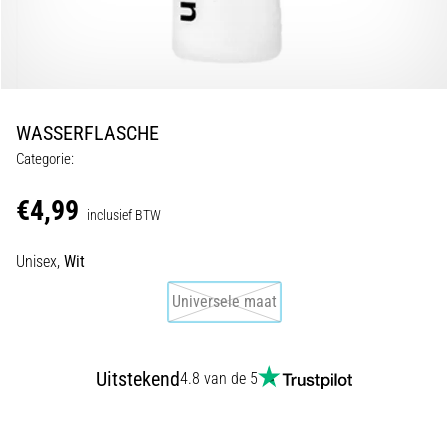
van
kniepijn
tijdens
en
na
het
WASSERFLASCHE
hardlopen
Categorie:
Knieklachten
treffen
€4,99
inclusief BTW
elke
hardloper
Unisex,
Wit
wel
eens
Universele maat
in
zijn
leven,
of
Uitstekend
4.8 van de 5
je
nu
een