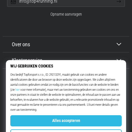
info@top4running.nl
Opname aanvragen
Over ons
Klantenservice
Top4Running.nl
Meer dan 16 jaar motiveren wij jou om te gaan lopen. Sneller. Met ons.
Elke dag.
Instagram
YouTube