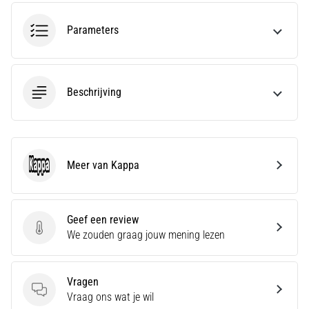
amateur
bent
Parameters
of
een
pro.
Wat
Beschrijving
zijn
de
meest…
Meer van Kappa
5. 8. 2026
Kappa
•
5 min. lezen
Geef een review
Plantar
Geef een review
We zouden graag jouw mening lezen
Fasciitis:
Symptomen,
Oorzaken
Vragen
en
Vragen
Vraag ons wat je wil
Behandeling