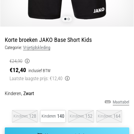
Shuttlerun
en
piepjestest:
Wat
zijn
Korte broeken JAKO Base Short Kids
ze
Categorie:
Vrijetijdskleding
en
hoe
€24,90
voer
€12,40
inclusief BTW
je
Laatste laagste prijs:
€12,40
ze
uit?
Kinderen,
Zwart
In
Maattabel
de
praktijk
test
128
140
152
164
Kinderen
Kinderen
Kinderen
Kinderen
de
shuttle