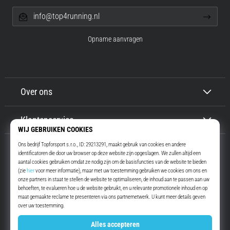
info@top4running.nl
Opname aanvragen
Over ons
Klantenservice
Top4Running.nl
Meer dan 16 jaar motiveren wij jou om te gaan lopen. Sneller. Met ons.
Elke dag.
Instagram
YouTube