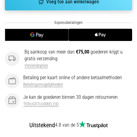
Voeg toe aan winkelwagen
run
snelheid,
wendbaarheid
en
richtingsveranderingen.
Hoe
voer
je
Bij aankoop van meer dan
€75,00
goederen krijgt u
deze
gratis verzending
correct
Verzendopties
uit,
waar…
Betaling per kaart online of andere betaalmethoden
Betalingsmogelijkheden
6. 8. 2026
Je kan de goederen binnen 30 dagen retourneren
•
TERUGSTUURBELEID
7 min. lezen
Hardlopersknie:
Oorzaken,
Uitstekend
4.8 van de 5
Behandeling