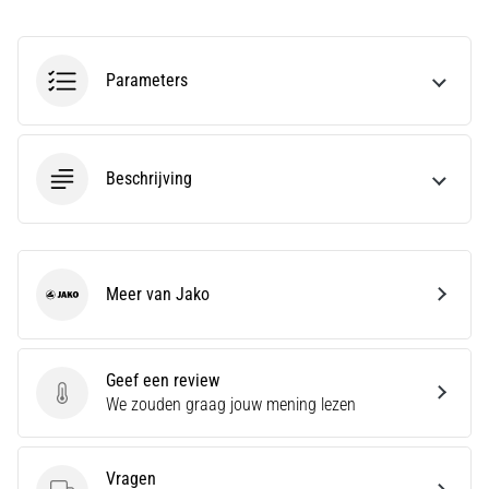
en
Preventie
Hardlopersknie,
Parameters
ook
wel
bekend
als
Beschrijving
het
iliotibiale
bandsyndroom
(ITBS),
is
Meer van Jako
Jako
een
zeer
veelvoorkomend
gezondheidsprobleem…
Geef een review
Geef een review
We zouden graag jouw mening lezen
Toon
Vragen
alle