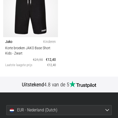
Jako
Kinderen
Korte broeken JAKO Base Short
Kids
- Zwart
€24,90
€12,40
Laatste laagste prijs
€12,40
Uitstekend
4.8 van de 5
EUR - Nederland (Dutch)