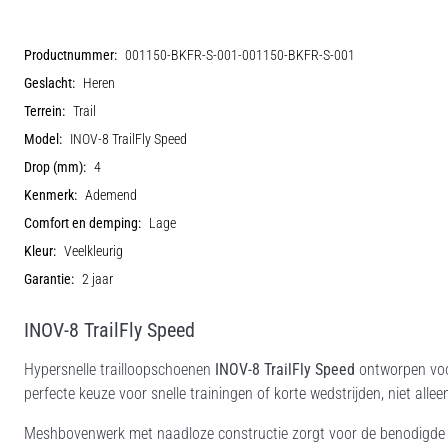
Productnummer:
001150-BKFR-S-001-001150-BKFR-S-001
Geslacht:
Heren
Terrein:
Trail
Model:
INOV-8 TrailFly Speed
Drop (mm):
4
Kenmerk:
Ademend
Comfort en demping:
Lage
Kleur:
Veelkleurig
Garantie:
2 jaar
INOV-8 TrailFly Speed
Hypersnelle trailloopschoenen
INOV-8 TrailFly Speed
ontworpen voor
perfecte keuze voor snelle trainingen of korte wedstrijden, niet allee
Meshbovenwerk met naadloze constructie zorgt voor de benodigde a