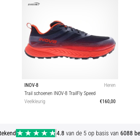
INOV-8
Heren
Trail schoenen INOV-8 TrailFly Speed
Veelkleurig
€160,00
43 47
stekend
4.8
van de 5 op basis van
6088 be