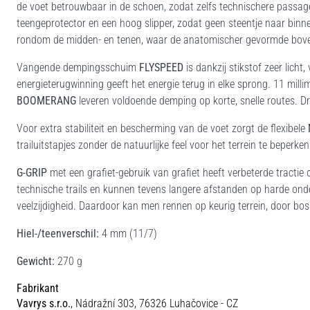
de voet betrouwbaar in de schoen, zodat zelfs technischere passage
teengeprotector en een hoog slipper, zodat geen steentje naar binn
rondom de midden- en tenen, waar de anatomischer gevormde bovenw
Vangende dempingsschuim
FLYSPEED
is dankzij stikstof zeer licht
energieterugwinning geeft het energie terug in elke sprong. 11 milli
BOOMERANG
leveren voldoende demping op korte, snelle routes. Dr
Voor extra stabiliteit en bescherming van de voet zorgt de flexibele
trailuitstapjes zonder de natuurlijke feel voor het terrein te beperken
G-GRIP
met een grafiet-gebruik van grafiet heeft verbeterde tracti
technische trails en kunnen tevens langere afstanden op harde o
veelzijdigheid. Daardoor kan men rennen op keurig terrein, door b
Hiel-/teenverschil:
4 mm (11/7)
Gewicht:
270 g
Fabrikant
Vavrys s.r.o.
, Nádražní 303, 76326 Luhačovice - CZ