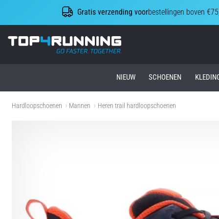
Gratis verzending voor
bestellingen boven €75
Top4Running.nl
NIEUW
SCHOENEN
KLEDIN
Hardloopschoenen
Mannen
Heren trail hardloopschoenen