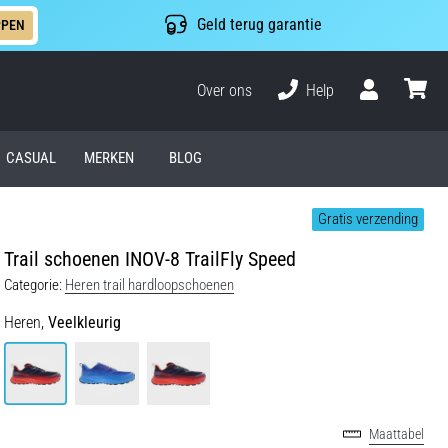
Geld terug garantie
PPEN
Over ons
Help
Gebruiker
winkel
CASUAL
MERKEN
BLOG
Gratis verzending
Trail schoenen INOV-8 TrailFly Speed
Categorie:
Heren trail hardloopschoenen
Heren,
Veelkleurig
Maattabel