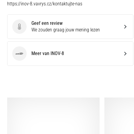
https://inov-8.vavrys.cz/kontaktujte-nas
Geef een review
Geef een review
We zouden graag jouw mening lezen
Meer van INOV-8
INOV-8