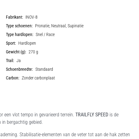
Fabrikant:
INOV-8
Type schoenen:
Pronatie, Neutraal, Supinatie
Type hardlopen:
Snel / Race
Sport:
Hardlopen
Gewicht (g):
270 g
Trail:
Ja
Schoenbreedte:
Standaard
Carbon:
Zonder carbonplaat
 een vlot tempo in gevarieerd terrein.
TRAILFLY SPEED
is de
n in bergachtig gebied.
deming. Stabilisatie-elementen van de veter tot aan de hak zetten