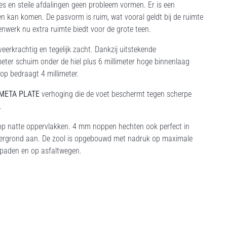
s en steile afdalingen geen probleem vormen. Er is een
en kan komen. De pasvorm is ruim, wat vooral geldt bij de ruimte
erk nu extra ruimte biedt voor de grote teen.
, veerkrachtig en tegelijk zacht. Dankzij uitstekende
meter schuim onder de hiel plus 6 millimeter hoge binnenlaag
op bedraagt 4 millimeter.
META PLATE
verhoging die de voet beschermt tegen scherpe
.
e op natte oppervlakken. 4 mm noppen hechten ook perfect in
ndergrond aan. De zool is opgebouwd met nadruk op maximale
ospaden en op asfaltwegen.