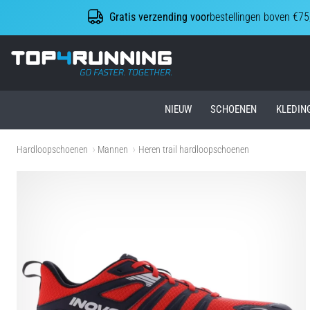
Gratis verzending voor
bestellingen boven €75
Top4Running.nl
NIEUW
SCHOENEN
KLEDIN
Hardloopschoenen
Mannen
Heren trail hardloopschoenen