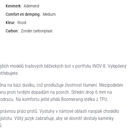
Kenmerk:
Ademend
Comfort en demping:
Medium
Kleur:
Rood
Carbon:
Zonder carbonplaat
jších modelů trailových běžeckých bot v portfoliu INOV-8. Vylepšený
třebujete.
ěna na bázi dusíku, což prodlužuje životnost tlumení. Mezipodešev
nu proti tvrdým dopadům na povrch. Střední drop 6 mm na
 odrazu. Na komfortu ještě přidá Boomerang-stélka z TPU.
právnou práci prstů. Vystuhy v nártové oblasti naopak chodidlo
jistotu. Všitý jazyk zabraňuje, aby se dovnitř dostaly kamínky.
ů.