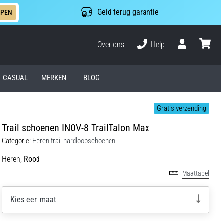
Geld terug garantie
PPEN
Over ons
Help
Gebruiker
winkel
CASUAL
MERKEN
BLOG
Gratis verzending
Trail schoenen INOV-8 TrailTalon Max
Categorie:
Heren trail hardloopschoenen
Heren,
Rood
Maattabel
Kies een maat