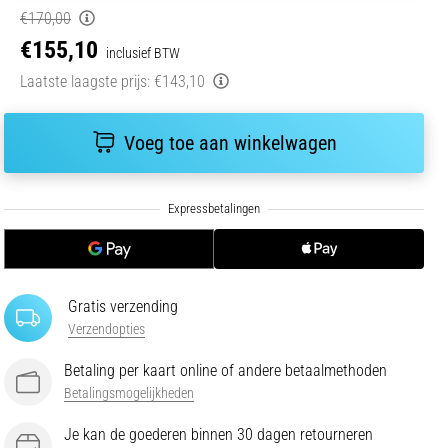
€170,00
€155,10
inclusief BTW
Laatste laagste prijs:
€143,10
Voeg toe aan winkelwagen
Gratis verzending
Verzendopties
Betaling per kaart online of andere betaalmethoden
Betalingsmogelijkheden
Je kan de goederen binnen 30 dagen retourneren