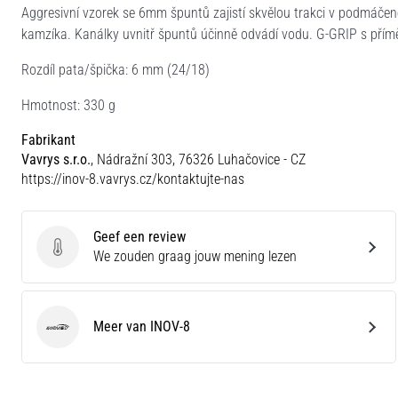
Aggresivní vzorek se 6mm špuntů zajistí skvělou trakci v podmáčen
kamzíka. Kanálky uvnitř špuntů účinně odvádí vodu. G-GRIP s přímě
Rozdíl pata/špička: 6 mm (24/18)
Hmotnost: 330 g
Fabrikant
Vavrys s.r.o.
, Nádražní 303, 76326 Luhačovice - CZ
https://inov-8.vavrys.cz/kontaktujte-nas
Geef een review
Geef een review
We zouden graag jouw mening lezen
Meer van INOV-8
INOV-8