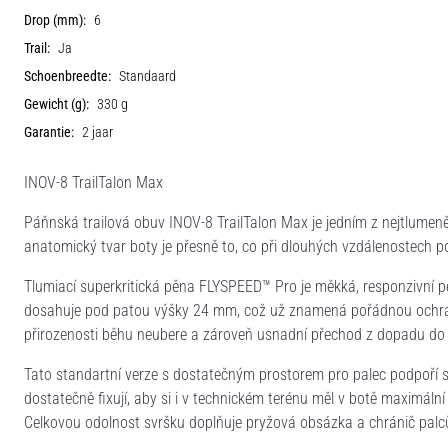
Drop (mm):
6
Trail:
Ja
Schoenbreedte:
Standaard
Gewicht (g):
330 g
Garantie:
2 jaar
INOV-8 TrailTalon Max
Páňnská trailová obuv INOV-8 TrailTalon Max je jedním z nejtlumeně
anatomický tvar boty je přesně to, co při dlouhých vzdálenostech po
Tlumiací superkritická pěna FLYSPEED™ Pro je měkká, responzivní p
dosahuje pod patou výšky 24 mm, což už znamená pořádnou ochra
přirozenosti běhu neubere a zároveň usnadní přechod z dopadu do
Tato standartní verze s dostatečným prostorem pro palec podpoří s
dostatečně fixují, aby si i v technickém terénu měl v botě maximální 
Celkovou odolnost svršku doplňuje pryžová obsázka a chránič palc