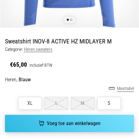
5. 8. 2026
•
5 min. lezen
Plantar
Fasciitis:
Sweatshirt INOV-8 ACTIVE HZ MIDLAYER M
Symptomen,
Categorie:
Heren sweaters
Oorzaken
en
€65,00
inclusief BTW
Behandeling
Ervaar
Heren,
Blauw
je
Maattabel
een
scherpe
XL
L
M
S
hielpijn
tijdens
of
Voeg toe aan winkelwagen
na
het
hardlopen?