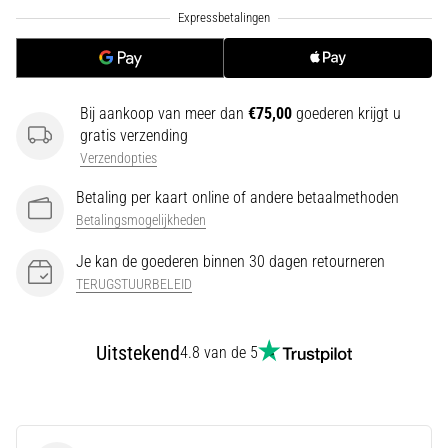
Een
van
de
meest
voorkomende
Bij aankoop van meer dan
€75,00
goederen krijgt u
oorzaken
gratis verzending
is
Verzendopties
fasciitis…
Betaling per kaart online of andere betaalmethoden
Betalingsmogelijkheden
5. 8. 2026
•
Je kan de goederen binnen 30 dagen retourneren
7 min. lezen
TERUGSTUURBELEID
Koolhydraatsupercompensatie:
Hoe
Uitstekend
Beïnvloedt
4.8 van de 5
Het
Je
Hardloopprestaties?