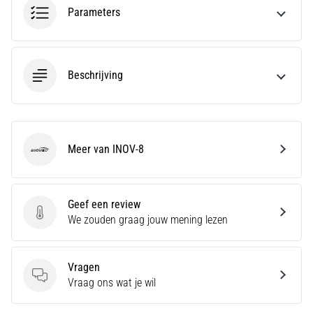
Men
Parameters
zegt
dat
koolhydraatsupercompensatie
de
Beschrijving
uithoudingsprestaties
verbetert.
Is
dat
echt
Meer van INOV-8
INOV-8
zo?
Ontdek
wat…
Geef een review
Geef een review
We zouden graag jouw mening lezen
Toon
alle
Vragen
artikelen
Vragen
Vraag ons wat je wil