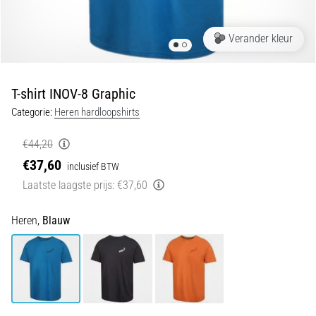
Shuttlerun
en
Verander kleur
piepjestest:
Wat
zijn
T-shirt INOV-8 Graphic
ze
Categorie:
Heren hardloopshirts
en
hoe
€44,20
voer
€37,60
inclusief BTW
je
Laatste laagste prijs:
€37,60
ze
uit?
Heren,
Blauw
In
de
praktijk
test
de
shuttle