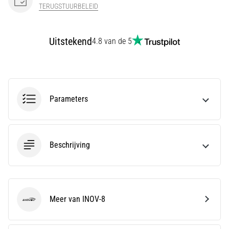
en
TERUGSTUURBELEID
Preventie
Hardlopersknie,
Uitstekend
4.8 van de 5
ook
wel
bekend
als
het
iliotibiale
Parameters
bandsyndroom
(ITBS),
is
een
Beschrijving
zeer
veelvoorkomend
gezondheidsprobleem…
Meer van INOV-8
INOV-8
Toon
alle