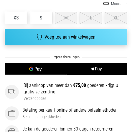
run
Maattabel
snelheid,
wendbaarheid
XS
S
M
L
XL
en
richtingsveranderingen.
Hoe
Voeg toe aan winkelwagen
voer
je
deze
correct
uit,
waar…
Bij aankoop van meer dan
€75,00
goederen krijgt u
6. 8. 2026
gratis verzending
•
Verzendopties
7 min. lezen
Betaling per kaart online of andere betaalmethoden
Hardlopersknie:
Betalingsmogelijkheden
Oorzaken,
Behandeling
Je kan de goederen binnen 30 dagen retourneren