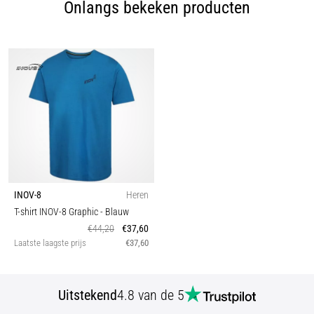
Onlangs bekeken producten
INOV-8
Heren
T-shirt INOV-8 Graphic
- Blauw
€44,20
€37,60
Laatste laagste prijs
€37,60
Uitstekend
4.8 van de 5