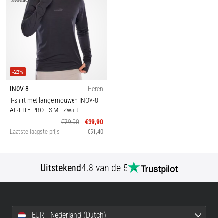
-22%
INOV-8
Heren
T-shirt met lange mouwen INOV-8
AIRLITE PRO LS M
- Zwart
€79,00
€39,90
Laatste laagste prijs
€51,40
Uitstekend
4.8 van de 5
EUR - Nederland (Dutch)