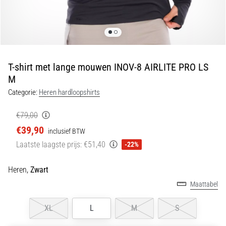
Shuttlerun
en
piepjestest:
Wat
zijn
T-shirt met lange mouwen INOV-8 AIRLITE PRO LS
ze
M
en
Categorie:
Heren hardloopshirts
hoe
voer
€79,00
je
€39,90
inclusief BTW
ze
Laatste laagste prijs:
€51,40
-22%
uit?
In
Heren,
Zwart
de
praktijk
Maattabel
test
de
XL
L
M
S
shuttle