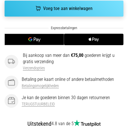
run
snelheid,
Voeg toe aan winkelwagen
wendbaarheid
en
richtingsveranderingen.
Hoe
voer
je
deze
Bij aankoop van meer dan
€75,00
goederen krijgt u
correct
gratis verzending
uit,
Verzendopties
waar…
Betaling per kaart online of andere betaalmethoden
Betalingsmogelijkheden
6. 8. 2026
•
Je kan de goederen binnen 30 dagen retourneren
7 min. lezen
TERUGSTUURBELEID
Hardlopersknie:
Oorzaken,
Behandeling
Uitstekend
4.8 van de 5