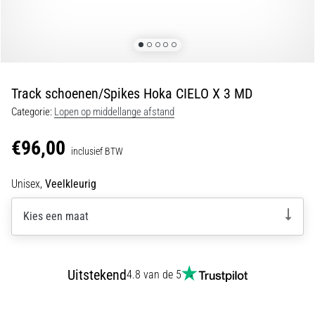
Shuttlerun
en
piepjestest:
Wat
zijn
Track schoenen/Spikes Hoka CIELO X 3 MD
ze
Categorie:
Lopen op middellange afstand
en
hoe
€96,00
inclusief BTW
voer
je
Unisex,
Veelkleurig
ze
uit?
Kies een maat
In
de
praktijk
test
Uitstekend
4.8 van de 5
de
shuttle