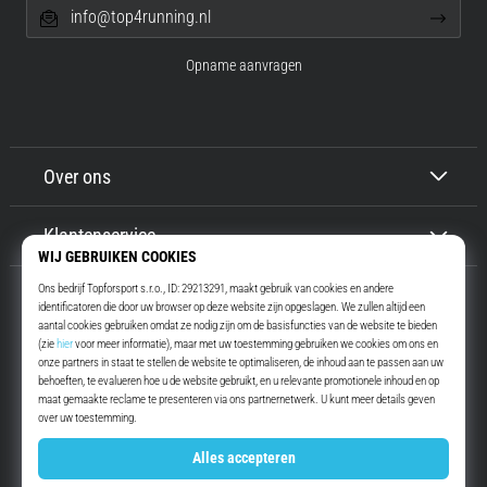
info@top4running.nl
Opname aanvragen
Over ons
Klantenservice
Top4Running.nl
Meer dan 16 jaar motiveren wij jou om te gaan lopen. Sneller. Met ons.
Elke dag.
Instagram
YouTube