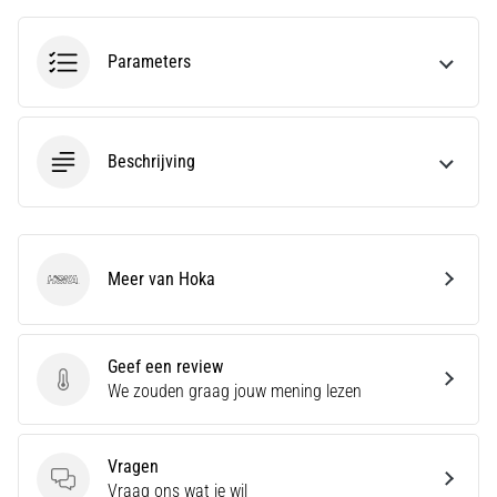
run
snelheid,
wendbaarheid
Parameters
en
richtingsveranderingen.
Hoe
voer
Beschrijving
je
deze
correct
uit,
waar…
Meer van Hoka
Hoka
6. 8. 2026
•
Geef een review
7 min. lezen
Geef een review
We zouden graag jouw mening lezen
Hardlopersknie:
Oorzaken,
Vragen
Behandeling
Vragen
Vraag ons wat je wil