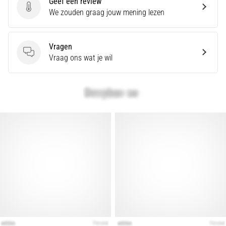
Geef een review
Geef een review
We zouden graag jouw mening lezen
Ervaar
je
een
Vragen
scherpe
Vragen
Vraag ons wat je wil
hielpijn
tijdens
of
na
het
hardlopen?
Een
van
de
meest
voorkomende
oorzaken
is
fasciitis…