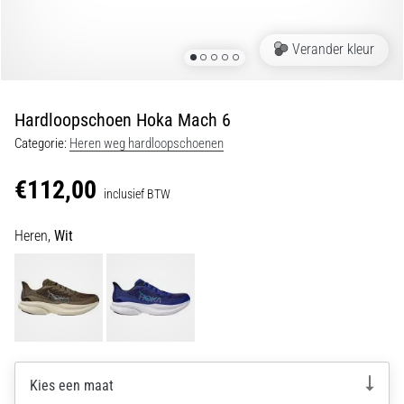
van
kniepijn
tijdens
Verander kleur
en
na
het
Hardloopschoen Hoka Mach 6
hardlopen
Categorie:
Heren weg hardloopschoenen
Knieklachten
treffen
€112,00
inclusief BTW
elke
hardloper
Heren,
Wit
wel
eens
in
zijn
leven,
of
je
nu
Kies een maat
een