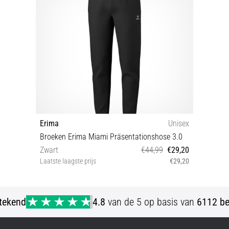
Erima
Unisex
Broeken Erima Miami Präsentationshose 3.0
Zwart
€44,99
€29,20
Laatste laagste prijs
€29,20
152 164 L M 128
stekend
4.8
van de 5 op basis van
6112 be