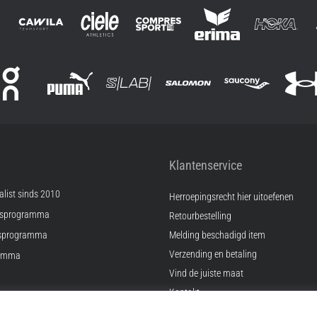
Klantenservice
list sinds 2010
Herroepingsrecht hier uitoefenen
psprogramma
Retourbestelling
sprogramma
Melding beschadigd item
Verzending en betaling
ramma
Vind de juiste maat
Kontakt
ingen
FAQ