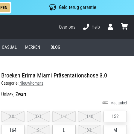
Geld terug garantie
PPEN
Over ons
Help
Gebruiker
winkel
CASUAL
MERKEN
BLOG
Broeken Erima Miami Präsentationshose 3.0
Categorie:
Nieuwkomers
Unisex,
Zwart
Maattabel
XXL
3XL
116
140
152
164
S
L
XL
M