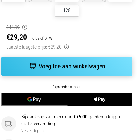
128
€44,99
€29,20
inclusief BTW
Laatste laagste prijs:
€29,20
Voeg toe aan winkelwagen
Bij aankoop van meer dan
€75,00
goederen krijgt u
gratis verzending
Verzendopties