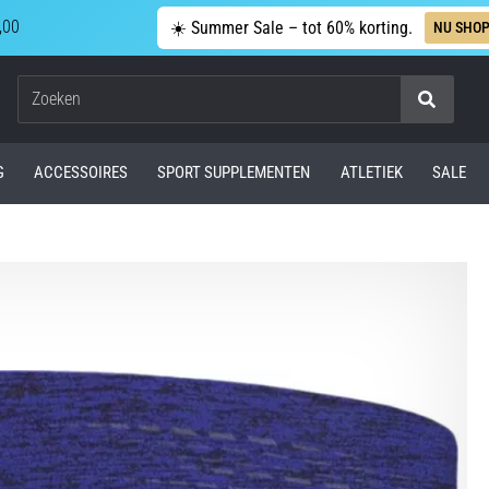
,00
☀️ Summer Sale – tot 60% korting.
NU SHO
Zoeken
G
ACCESSOIRES
SPORT SUPPLEMENTEN
ATLETIEK
SALE