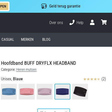
Geld terug garantie
PPEN
Over ons
Help
Gebruiker
winkel
CASUAL
MERKEN
BLOG
Hoofdband BUFF DRYFLX HEADBAND
Categorie:
Heren mutsen
Beoordelingen
Unisex,
Blauw
(2)