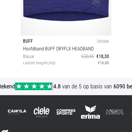
BUFF
Unisex
Hoofdband BUFF DRYFLX HEADBAND
Blauw
€20,95
€18,30
Laatste laagste prijs
€16,80
Universele maat
stekend
4.8
van de 5 op basis van
6090 be