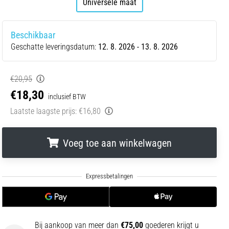
Universele maat
Beschikbaar
Geschatte leveringsdatum:
12. 8. 2026 - 13. 8. 2026
€20,95
€18,30
inclusief BTW
Laatste laagste prijs:
€16,80
Voeg toe aan winkelwagen
.
.
.
Bij aankoop van meer dan
€75,00
goederen krijgt u