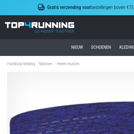
Gratis verzending voor
bestellingen boven €75
Top4Running.nl
NIEUW
SCHOENEN
KLEDIN
Hardloop kleding
Mannen
Heren mutsen