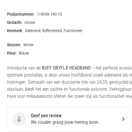
Productnummer:
118098-740-10
Geslacht:
Unisex
Kenmerk:
Ademend, Reflecterend, Functioneel
Seizoen:
Winter
Kleur:
Blauw
Introductie van de
BUFF DRYFLX HEADBAND
– het perfecte accesso
optimale prestaties, is deze unisex hoofdband zowel ademend als refl
trainingen. Gemaakt van een duurzame mix van 24,5% gerecycled p
elastaan, biedt het een zachte en functionele pasvorm. Verkrijgba
have voor milieubewuste atleten die zowel stijl als functionaliteit
Geef een review
Geef een review
We zouden graag jouw mening lezen