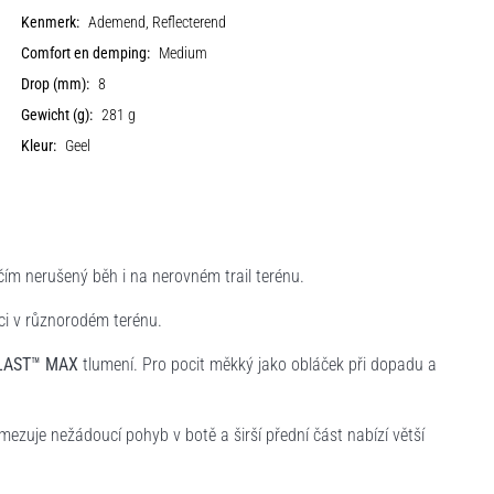
Kenmerk:
Ademend, Reflecterend
Comfort en demping:
Medium
Drop (mm):
8
Gewicht (g):
281 g
Kleur:
Geel
ičím nerušený běh i na nerovném trail terénu.
kci v různorodém terénu.
LAST™ MAX
tlumení. Pro pocit měkký jako obláček při dopadu a
Omezuje nežádoucí pohyb v botě a širší přední část nabízí větší