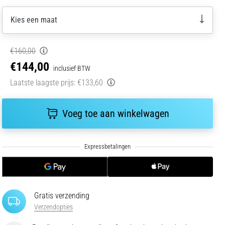
Kies een maat
€160,00
€144,00
inclusief BTW
Laatste laagste prijs:
€133,60
Voeg toe aan winkelwagen
Gratis verzending
Verzendopties