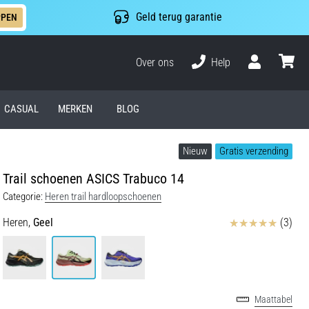
Geld terug garantie
PPEN
Over ons
Help
Gebruiker
winkel
CASUAL
MERKEN
BLOG
Nieuw
Gratis verzending
Trail schoenen ASICS Trabuco 14
Categorie:
Heren trail hardloopschoenen
Beoordelingen
Heren,
Geel
(3)
Maattabel