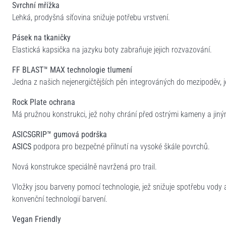
Svrchní mřížka
Lehká, prodyšná síťovina snižuje potřebu vrstvení.
Pásek na tkaničky
Elastická kapsička na jazyku boty zabraňuje jejich rozvazování.
FF BLAST™ MAX technologie tlumení
Jedna z našich nejenergičtějších pěn integrováných do mezipoděv,
Rock Plate ochrana
Má pružnou konstrukci, jež nohy chrání před ostrými kameny a jiný
ASICSGRIP™ gumová podrška
ASICS
podpora pro bezpečné přilnutí na vysoké škále povrchů.
Nová konstrukce speciálně navržená pro trail.
Vložky jsou barveny pomocí technologie, jež snižuje spotřebu vody
konvenční technologií barvení.
Vegan Friendly