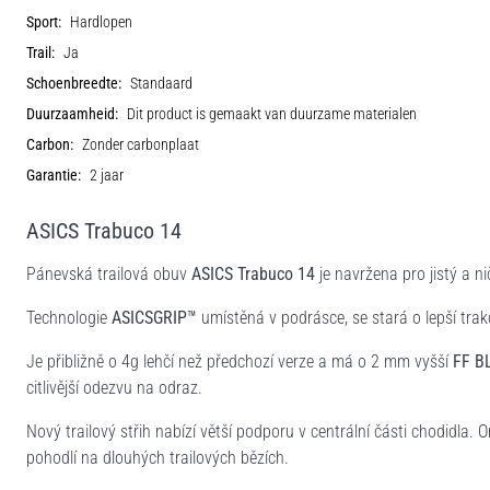
Sport:
Hardlopen
Trail:
Ja
Schoenbreedte:
Standaard
Duurzaamheid:
Dit product is gemaakt van duurzame materialen
Carbon:
Zonder carbonplaat
Garantie:
2 jaar
ASICS Trabuco 14
Pánevská trailová obuv
ASICS Trabuco 14
je navržena pro jistý a n
Technologie
ASICSGRIP™
umístěná v podrásce, se stará o lepší tra
Je přibližně o 4g lehčí než předchozí verze a má o 2 mm vyšší
FF B
citlivější odezvu na odraz.
Nový trailový střih nabízí větší podporu v centrální části chodidla. 
pohodlí na dlouhých trailových bězích.