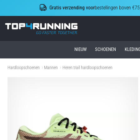
Gratis verzending voor
bestellingen boven €75
Top4Running.nl
NIEUW
SCHOENEN
KLEDIN
Hardloopschoenen
Mannen
Heren trail hardloopschoenen