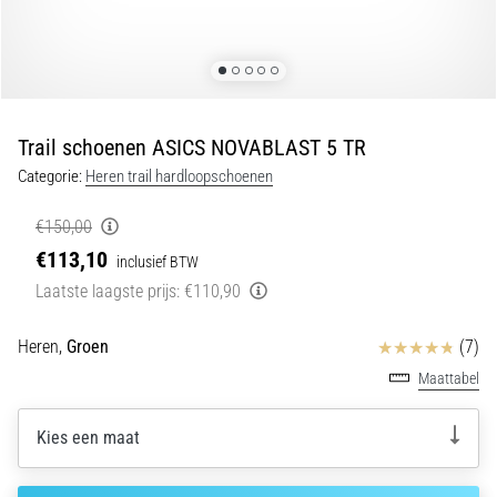
Shuttlerun
en
piepjestest:
Wat
zijn
Trail schoenen ASICS NOVABLAST 5 TR
ze
Categorie:
Heren trail hardloopschoenen
en
hoe
€150,00
voer
€113,10
inclusief BTW
je
Laatste laagste prijs:
€110,90
ze
uit?
Beoordelingen
Heren,
Groen
(7)
In
Maattabel
de
praktijk
test
Kies een maat
de
shuttle