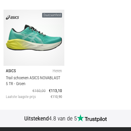
Duurzaamheid
ASICS
Heren
Trail schoenen ASICS NOVABLAST
5 TR
- Groen
€150,00
€113,10
Laatste laagste prijs
€110,90
Uitstekend
4.8 van de 5