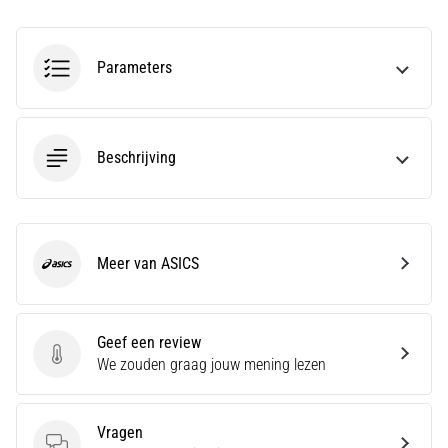
en
Preventie
Hardlopersknie,
Parameters
ook
wel
bekend
als
Beschrijving
het
iliotibiale
bandsyndroom
(ITBS),
is
Meer van ASICS
ASICS
een
zeer
veelvoorkomend
Geef een review
gezondheidsprobleem…
Geef een review
We zouden graag jouw mening lezen
Toon
Vragen
alle