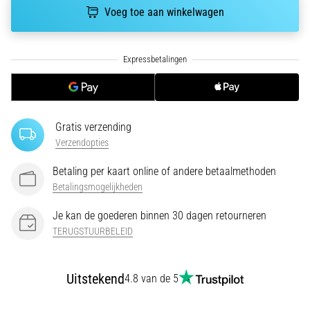
run
Voeg toe aan winkelwagen
snelheid,
wendbaarheid
en
richtingsveranderingen.
Hoe
voer
je
deze
Gratis verzending
correct
Verzendopties
uit,
Betaling per kaart online of andere betaalmethoden
waar…
Betalingsmogelijkheden
6. 8. 2026
Je kan de goederen binnen 30 dagen retourneren
•
TERUGSTUURBELEID
7 min. lezen
Hardlopersknie:
Uitstekend
4.8 van de 5
Oorzaken,
Behandeling