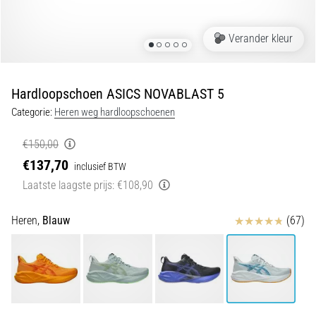
Shuttlerun
en
Verander kleur
piepjestest:
Wat
zijn
Hardloopschoen ASICS NOVABLAST 5
ze
Categorie:
Heren weg hardloopschoenen
en
hoe
€150,00
voer
€137,70
inclusief BTW
je
Laatste laagste prijs:
€108,90
ze
uit?
Beoordelingen
Heren,
Blauw
(67)
In
de
praktijk
test
de
shuttle