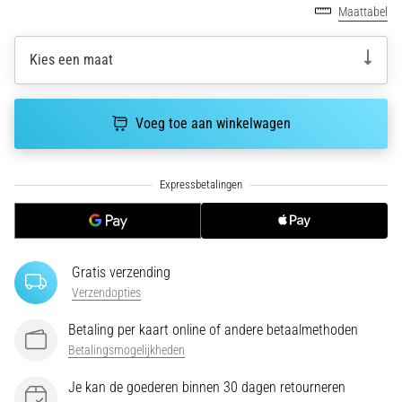
run
Maattabel
snelheid,
wendbaarheid
Kies een maat
en
richtingsveranderingen.
Hoe
Voeg toe aan winkelwagen
voer
je
deze
correct
uit,
waar…
Gratis verzending
6. 8. 2026
Verzendopties
•
7 min. lezen
Betaling per kaart online of andere betaalmethoden
Hardlopersknie:
Betalingsmogelijkheden
Oorzaken,
Behandeling
Je kan de goederen binnen 30 dagen retourneren