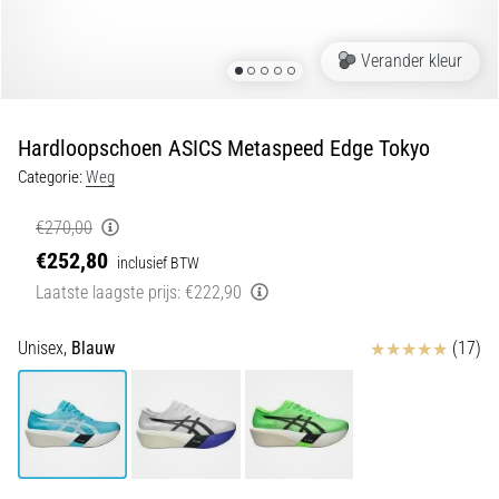
Shuttlerun
en
Verander kleur
piepjestest:
Wat
zijn
Hardloopschoen ASICS Metaspeed Edge Tokyo
ze
Categorie:
Weg
en
hoe
€270,00
voer
€252,80
inclusief BTW
je
Laatste laagste prijs:
€222,90
ze
uit?
Beoordelingen
Unisex,
Blauw
(17)
In
de
praktijk
test
de
shuttle