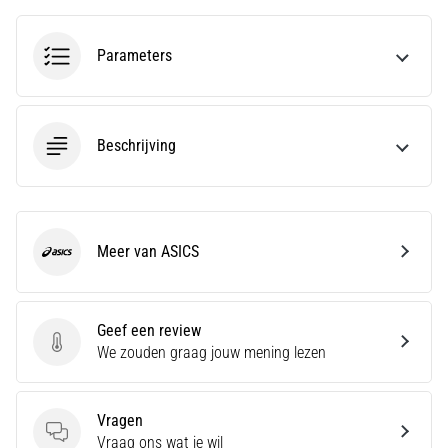
Een
van
Parameters
de
meest
voorkomende
oorzaken
Beschrijving
is
fasciitis…
5. 8. 2026
Meer van ASICS
•
ASICS
7 min. lezen
Koolhydraatsupercompensatie:
Hoe
Geef een review
Geef een review
Beïnvloedt
We zouden graag jouw mening lezen
Het
Je
Vragen
Hardloopprestaties?
Vragen
Vraag ons wat je wil