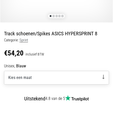
5. 8. 2026
•
5 min. lezen
Plantar
Fasciitis:
Track schoenen/Spikes ASICS HYPERSPRINT 8
Symptomen,
Categorie:
Sprint
Oorzaken
en
€54,20
Behandeling
inclusief BTW
Ervaar
Unisex,
Blauw
je
een
Kies een maat
scherpe
hielpijn
tijdens
of
Uitstekend
4.8 van de 5
na
het
hardlopen?