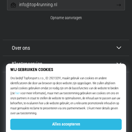
info@top4running.nl
Opname aanvragen
Over ons
Klantenservice
Top4Running.nl
Meer dan 16 jaar motiveren wij jou om te gaan lopen. Sneller. Met ons.
Elke dag.
Instagram
YouTube