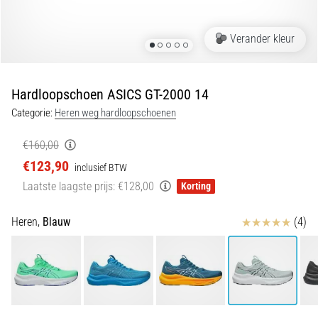
Shuttlerun
en
Verander kleur
piepjestest:
Wat
zijn
Hardloopschoen ASICS GT-2000 14
ze
Categorie:
Heren weg hardloopschoenen
en
hoe
€160,00
voer
€123,90
inclusief BTW
je
Laatste laagste prijs:
€128,00
Korting
ze
uit?
Beoordelingen
Heren,
Blauw
(4)
In
de
praktijk
test
de
shuttle