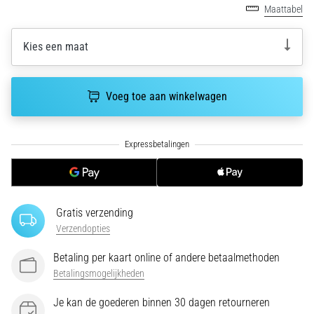
run
Maattabel
snelheid,
wendbaarheid
Kies een maat
en
richtingsveranderingen.
Hoe
Voeg toe aan winkelwagen
voer
je
deze
correct
uit,
waar…
Gratis verzending
6. 8. 2026
Verzendopties
•
7 min. lezen
Betaling per kaart online of andere betaalmethoden
Hardlopersknie:
Betalingsmogelijkheden
Oorzaken,
Behandeling
Je kan de goederen binnen 30 dagen retourneren