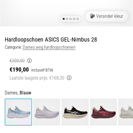
Shuttlerun
en
Verander kleur
piepjestest:
Wat
zijn
Hardloopschoen ASICS GEL-Nimbus 28
ze
Categorie:
Dames weg hardloopschoenen
en
hoe
€200,00
voer
€190,00
inclusief BTW
je
Laatste laagste prijs:
€168,30
ze
uit?
Dames,
Blauw
In
de
praktijk
test
de
shuttle