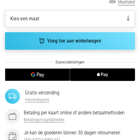
run
Maattabel
snelheid,
wendbaarheid
Kies een maat
en
richtingsveranderingen.
Hoe
Voeg toe aan winkelwagen
voer
je
deze
correct
uit,
waar…
Gratis verzending
6. 8. 2026
Verzendopties
•
7 min. lezen
Betaling per kaart online of andere betaalmethoden
Hardlopersknie:
Betalingsmogelijkheden
Oorzaken,
Je kan de goederen binnen 30 dagen retourneren
Behandeling
TERUGSTUURBELEID