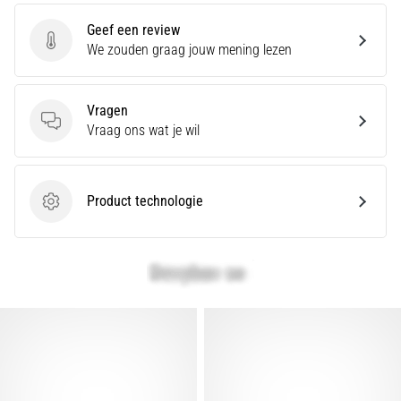
en
Preventie
Geef een review
Geef een review
We zouden graag jouw mening lezen
Hardlopersknie,
ook
wel
Vragen
bekend
Vragen
Vraag ons wat je wil
als
het
iliotibiale
bandsyndroom
Product technologie
Product technologie
(ITBS),
is
een
zeer
veelvoorkomend
gezondheidsprobleem…
Toon
alle