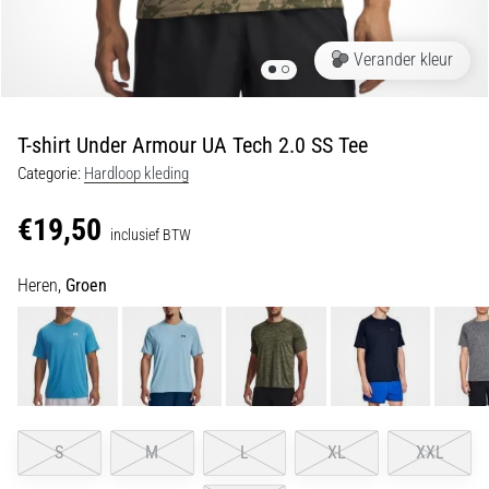
Shuttlerun
en
Verander kleur
piepjestest:
Wat
zijn
T-shirt Under Armour UA Tech 2.0 SS Tee
ze
Categorie:
Hardloop kleding
en
hoe
€19,50
inclusief BTW
voer
je
Heren,
Groen
ze
uit?
In
de
praktijk
test
de
S
M
L
XL
XXL
shuttle