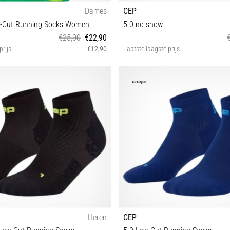
Dames
CEP
d-Cut Running Socks Women
5.0 no show
€25,00
€22,90
prijs
€12,90
Laatste laagste prijs
III IV
II III IV
Heren
CEP