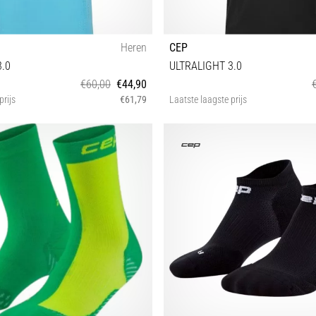
Heren
CEP
3.0
ULTRALIGHT 3.0
€60,00
€44,90
prijs
€61,79
Laatste laagste prijs
M L
M