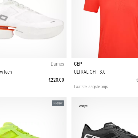
Dames
CEP
owTech
ULTRALIGHT 3.0
€220,00
Laatste laagste prijs
8 38½ 39 40 40½ 41 42
XS S M
Nieuw