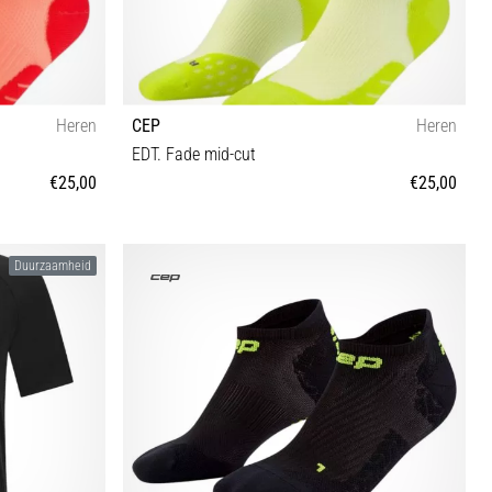
Heren
CEP
Heren
EDT. Fade mid-cut
€25,00
€25,00
II III IV
Duurzaamheid