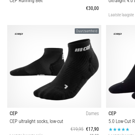
CEP Running Belt
Ultralight 4.
€30,00
Laatste laagste 
XS/S XL/XXL
Duurzaamheid
CEP
Dames
CEP
CEP ultralight socks, low-cut
5.0 Low-Cut 
€19,95
€17,90