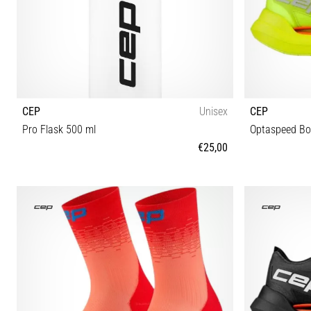
CEP
Unisex
CEP
Pro Flask 500 ml
Optaspeed B
€25,00
500ML
41 42 