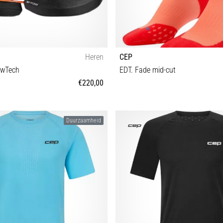
Heren
CEP
owTech
EDT. Fade mid-cut
€220,00
2 42½ 43 44 44½ 45 46 46½
II III
Duurzaamheid