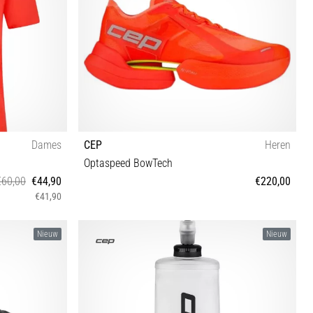
Dames
CEP
Heren
Optaspeed BowTech
€60,00
€44,90
€220,00
€41,90
41 42 42½ 43 44 44½ 45 46 46½
Nieuw
Nieuw