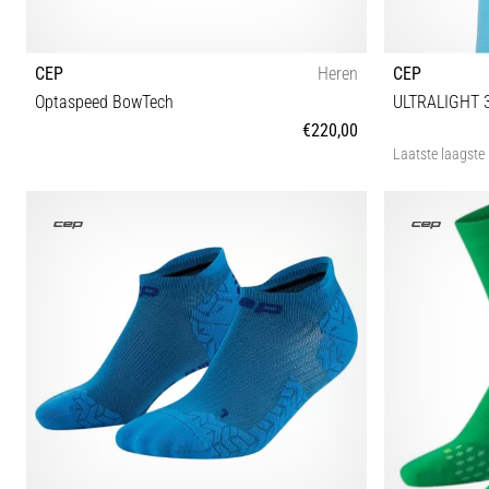
CEP
Heren
CEP
Optaspeed BowTech
ULTRALIGHT 
€220,00
Laatste laagste 
41 42 42½ 43 44 44½ 45 46 46½ 47