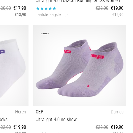
Ultralight 4.0 Low-Cut Running Socks Women
€20,00
€17,90
€22,00
€19,90
€13,90
Laatste laagste prijs
€15,90
II III IV
Heren
CEP
Dames
ocks
Ultralight 4.0 no show
€22,00
€19,90
€22,00
€19,90