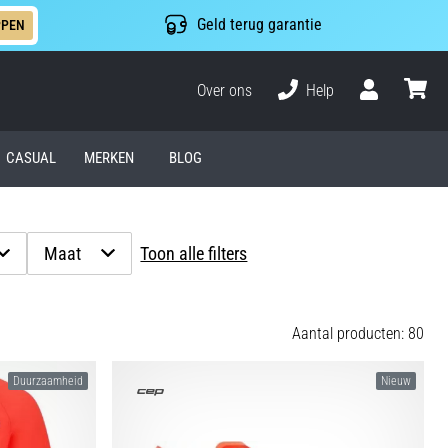
Geld terug garantie
PPEN
Over ons
Help
Gebruiker
winkel
CASUAL
MERKEN
BLOG
Maat
Toon alle filters
Aantal producten: 80
Duurzaamheid
Nieuw