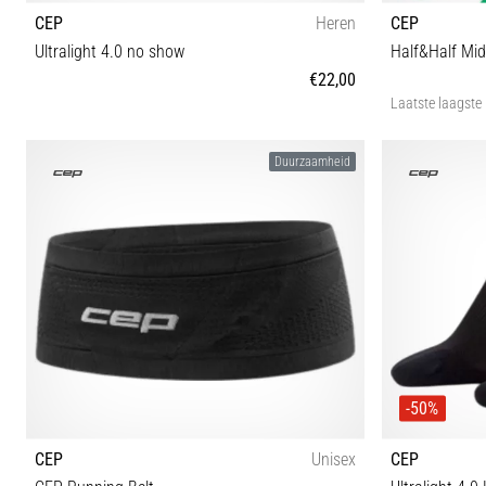
CEP
Heren
CEP
Ultralight 4.0 no show
Half&Half Mi
€22,00
Laatste laagste 
IV V
Duurzaamheid
-50%
CEP
Unisex
CEP