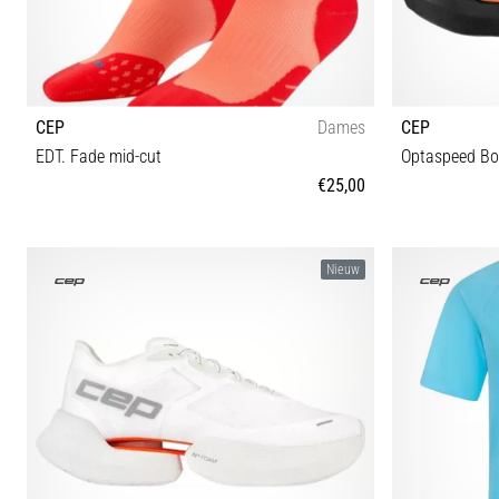
CEP
Dames
CEP
EDT. Fade mid-cut
Optaspeed B
€25,00
II III IV
41 4
Nieuw