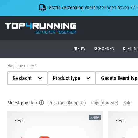
Gratis verzending voor
bestellingen boven €75
Top4Running.nl
NIEUW
SCHOENEN
KLEDIN
Hardlopen
CEP
Geslacht
Product type
Gedetailleerd ty
Meest populair
Prijs (goedkoopste)
Prijs (duurste)
Sale
Nieuw