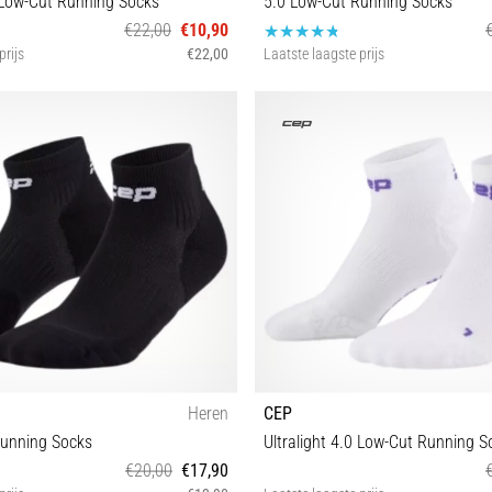
0 Low-Cut Running Socks
5.0 Low-Cut Running Socks
€22,00
€10,90
prijs
€22,00
Laatste laagste prijs
V
V
Heren
CEP
Running Socks
Ultralight 4.0 Low-Cut Running S
€20,00
€17,90