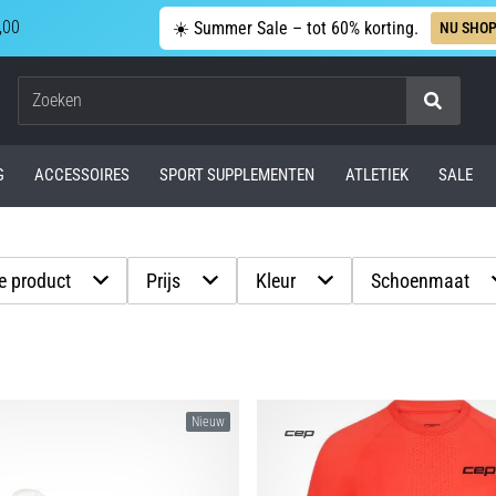
,00
☀️ Summer Sale – tot 60% korting.
NU SHO
Zoeken
G
ACCESSOIRES
SPORT SUPPLEMENTEN
ATLETIEK
SALE
pe product
Prijs
Kleur
Schoenmaat
Nieuw