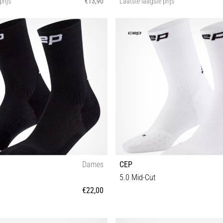
prijs
€13,90
Laatste laagste prijs
V
IV V
Dames
CEP
5.0 Mid-Cut
€22,00