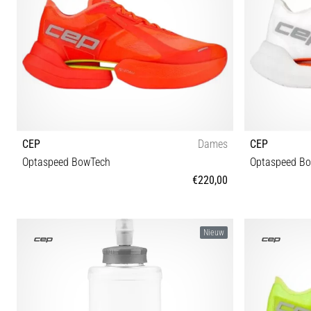
CEP
Dames
CEP
Optaspeed BowTech
Optaspeed B
€220,00
38 38½ 39 40 40½ 41 42
3
Nieuw