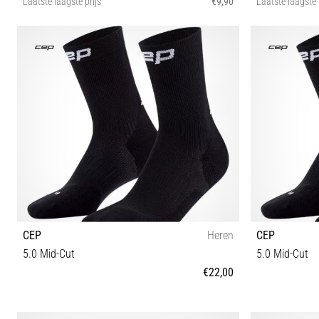
Laatste laagste prijs
€9,90
Laatste laagste 
II IV
CEP
Heren
CEP
5.0 Mid-Cut
5.0 Mid-Cut
€22,00