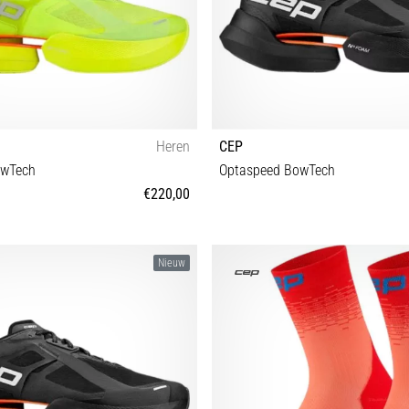
Heren
CEP
owTech
Optaspeed BowTech
€220,00
42½ 43 44 44½ 45 46 46½ 47
38 38½ 39 40 40½ 41
Nieuw