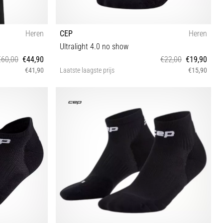
Heren
CEP
Heren
Ultralight 4.0 no show
€60,00
€44,90
€22,00
€19,90
€41,90
Laatste laagste prijs
€15,90
III IV V