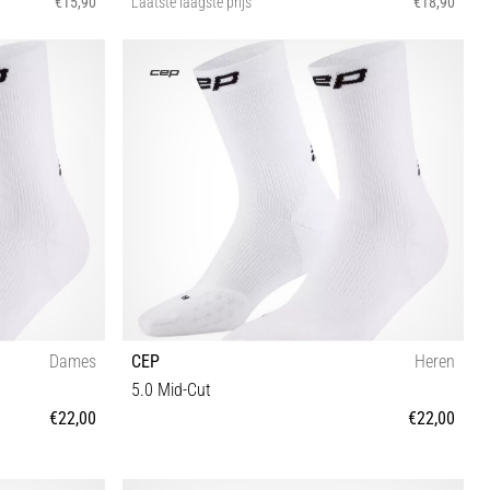
€15,90
Laatste laagste prijs
€18,90
II III IV
Dames
CEP
Heren
5.0 Mid-Cut
€22,00
€22,00