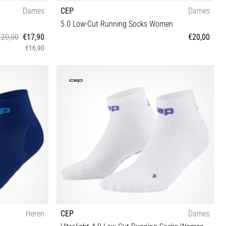
Dames
CEP
Dames
5.0 Low-Cut Running Socks Women
€20,00
€17,90
€20,00
€16,90
II III IV
Heren
CEP
Dames