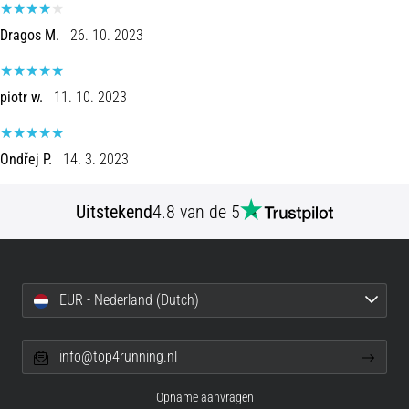
en
Preventie
Dragos M.
26. 10. 2023
Hardlopersknie,
ook
wel
piotr w.
11. 10. 2023
bekend
als
het
Ondřej P.
14. 3. 2023
iliotibiale
bandsyndroom
Uitstekend
4.8 van de 5
(ITBS),
is
een
zeer
veelvoorkomend
EUR - Nederland (Dutch)
gezondheidsprobleem…
info@top4running.nl
Toon
Opname aanvragen
alle