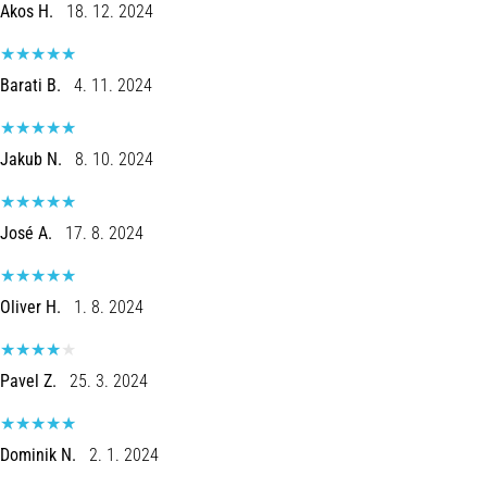
run
Akos H.
18. 12. 2024
snelheid,
wendbaarheid
en
Barati B.
4. 11. 2024
richtingsveranderingen.
Hoe
voer
Jakub N.
8. 10. 2024
je
deze
correct
José A.
17. 8. 2024
uit,
waar…
Oliver H.
1. 8. 2024
6. 8. 2026
•
Pavel Z.
25. 3. 2024
7 min. lezen
Hardlopersknie:
Oorzaken,
Dominik N.
2. 1. 2024
Behandeling