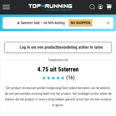
één
zin
Zoeken op
winkel
Top4Running.nl
samenvatten:
het
Zoeken
☀️ Summer Sale – tot 60% korting.
NU SHOPPEN
doet
pijn,
maar
het
Log in om een productbeoordeling achter te laten
is
het
waard!
Welke
4.75 uit 5sterren
voordelen
(16)
biedt
het,
…
Een product review kan worden toegevoegd door iedere bezoeker van de website
die een persoonlijke ervaring heeft met het product. We moedigen echter alleen de
klanten die het product in onze e-shop hebben gekocht actief aan om een recensie
7. 8. 2026
te geven.
•
6 min. lezen