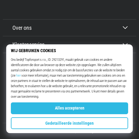
artikelen
Over ons
Klantenservice
Top4Running.nl
Meer dan 16 jaar motiveren wij jou om te gaan lopen. Sneller. Met ons.
Elke dag.
Instagram
YouTube
© 2010 – 2026
Top4Running.nl