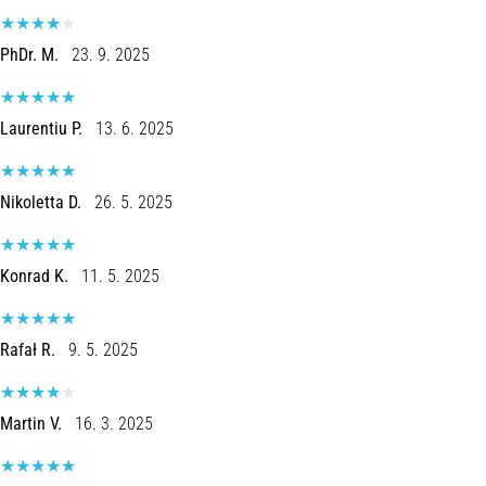
Shuttlerun
en
PhDr. M.
23. 9. 2025
piepjestest:
Wat
Laurentiu P.
13. 6. 2025
zijn
ze
en
Nikoletta D.
26. 5. 2025
hoe
voer
je
Konrad K.
11. 5. 2025
ze
uit?
In
Rafał R.
9. 5. 2025
de
praktijk
test
Martin V.
16. 3. 2025
de
shuttle