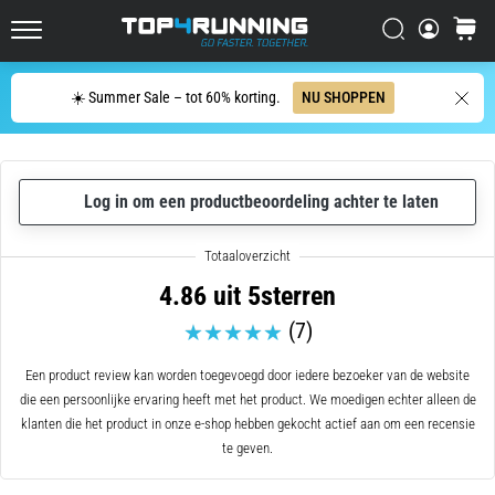
hardloper
Zoeken op
winkel
wel
Top4Running.nl
eens
in
Zoeken
☀️ Summer Sale – tot 60% korting.
NU SHOPPEN
zijn
leven,
of
je
Log in om een productbeoordeling achter te laten
nu
een
amateur
bent
4.86 uit 5sterren
of
(7)
een
pro.
Een product review kan worden toegevoegd door iedere bezoeker van de website
Wat
die een persoonlijke ervaring heeft met het product. We moedigen echter alleen de
zijn
klanten die het product in onze e-shop hebben gekocht actief aan om een recensie
de
te geven.
meest…