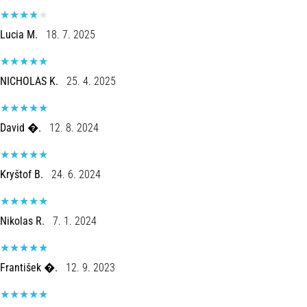
5. 8. 2026
•
Lucia M.
18. 7. 2025
5 min. lezen
Plantar
Fasciitis:
NICHOLAS K.
25. 4. 2025
Symptomen,
Oorzaken
David �.
12. 8. 2024
en
Behandeling
Ervaar
Kryštof B.
24. 6. 2024
je
een
scherpe
Nikolas R.
7. 1. 2024
hielpijn
tijdens
of
František �.
12. 9. 2023
na
het
hardlopen?