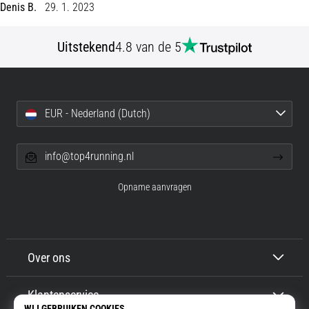
Denis B.
29. 1. 2023
Een
van
de
Uitstekend
4.8 van de 5
meest
voorkomende
oorzaken
is
EUR - Nederland (Dutch)
fasciitis…
info@top4running.nl
5. 8. 2026
•
Opname aanvragen
7 min. lezen
Koolhydraatsupercompensatie:
Hoe
Beïnvloedt
Over ons
Het
Je
Hardloopprestaties?
Klantenservice