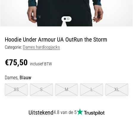
Hardlopersknie:
Oorzaken,
Behandeling
en
Preventie
Hoodie Under Armour UA OutRun the Storm
Hardlopersknie,
Categorie:
Dames hardloopjacks
ook
wel
€75,50
inclusief BTW
bekend
als
Dames,
Blauw
het
iliotibiale
XS
S
M
L
XL
bandsyndroom
(ITBS),
is
een
Uitstekend
4.8 van de 5
zeer
veelvoorkomend
gezondheidsprobleem…