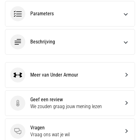
Parameters
6. 8. 2026
•
7 min. lezen
Hardloopschoenen
Beschrijving
met
meer
demping
Wat
Meer van Under Armour
Under Armour
zijn
de
TOP-
modellen
Geef een review
van
Geef een review
We zouden graag jouw mening lezen
hardloopschoenen
met
meer
Vragen
demping?
Vragen
Vraag ons wat je wil