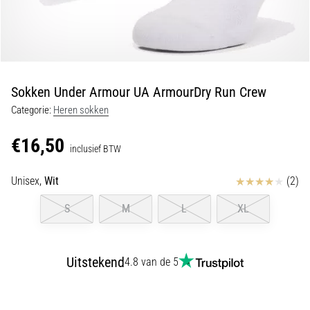
Shuttlerun
en
piepjestest:
Wat
zijn
Sokken Under Armour UA ArmourDry Run Crew
ze
Categorie:
Heren sokken
en
hoe
€16,50
inclusief BTW
voer
je
Beoordelingen
Unisex,
Wit
(2)
ze
uit?
S
M
L
XL
In
de
praktijk
Uitstekend
4.8 van de 5
test
de
shuttle