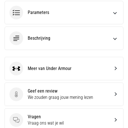
run
snelheid,
Parameters
wendbaarheid
en
richtingsveranderingen.
Hoe
Beschrijving
voer
je
deze
correct
uit,
Meer van Under Armour
waar…
Under Armour
6. 8. 2026
Geef een review
•
Geef een review
We zouden graag jouw mening lezen
7 min. lezen
Hardlopersknie:
Oorzaken,
Vragen
Behandeling
Vragen
Vraag ons wat je wil