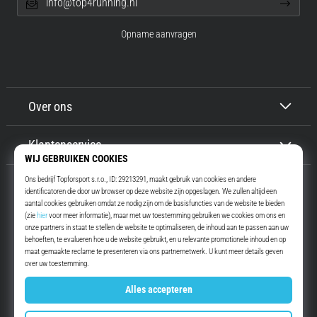
info@top4running.nl
Opname aanvragen
Over ons
Klantenservice
Top4Running.nl
Meer dan 16 jaar motiveren wij jou om te gaan lopen. Sneller. Met ons.
Elke dag.
Instagram
YouTube