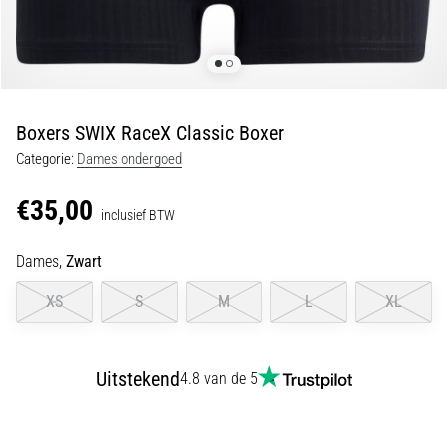
van
kniepijn
tijdens
en
na
het
Boxers SWIX RaceX Classic Boxer
hardlopen
Categorie:
Dames ondergoed
Knieklachten
treffen
€35,00
inclusief BTW
elke
hardloper
Dames,
Zwart
wel
eens
XS
S
M
L
XL
in
zijn
leven,
of
Uitstekend
4.8 van de 5
je
nu
een