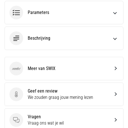
amateur
bent
Parameters
of
een
pro.
Wat
Beschrijving
zijn
de
meest…
Meer van SWIX
5. 8. 2026
SWIX
•
5 min. lezen
Geef een review
Plantar
Geef een review
We zouden graag jouw mening lezen
Fasciitis:
Symptomen,
Oorzaken
Vragen
en
Vragen
Vraag ons wat je wil
Behandeling