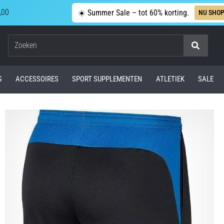
,00
☀️ Summer Sale – tot 60% korting.
NU SHO
Zoeken
G
ACCESSOIRES
SPORT SUPPLEMENTEN
ATLETIEK
SALE