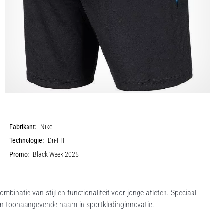
Fabrikant:
Nike
Technologie:
Dri-FIT
Promo:
Black Week 2025
ombinatie van stijl en functionaliteit voor jonge atleten. Speciaal
een toonaangevende naam in sportkledinginnovatie.