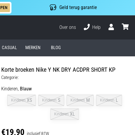
Geld terug garantie
PPEN
Over ons
Help
Gebruiker
winkel
CASUAL
MERKEN
BLOG
Korte broeken Nike Y NK DRY ACDPR SHORT KP
Categorie:
Kinderen,
Blauw
XS
S
M
L
Kinderen
Kinderen
Kinderen
Kinderen
XL
Kinderen
€19,90
inclusief BTW