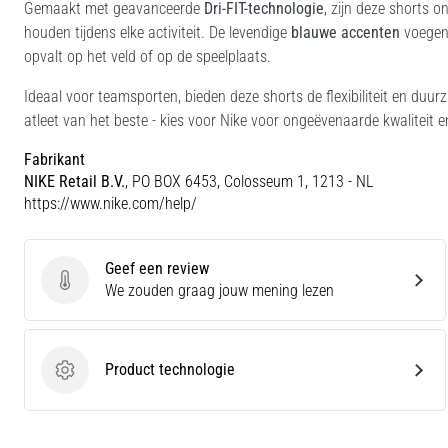
Gemaakt met geavanceerde
Dri-FIT-technologie
, zijn deze shorts 
houden tijdens elke activiteit. De levendige
blauwe accenten
voegen 
opvalt op het veld of op de speelplaats.
Ideaal voor teamsporten, bieden deze shorts de flexibiliteit en duur
atleet van het beste - kies voor Nike voor ongeëvenaarde kwaliteit e
Fabrikant
NIKE Retail B.V.
, PO BOX 6453, Colosseum 1, 1213 - NL
https://www.nike.com/help/
Geef een review
Geef een review
We zouden graag jouw mening lezen
Product technologie
Product technologie