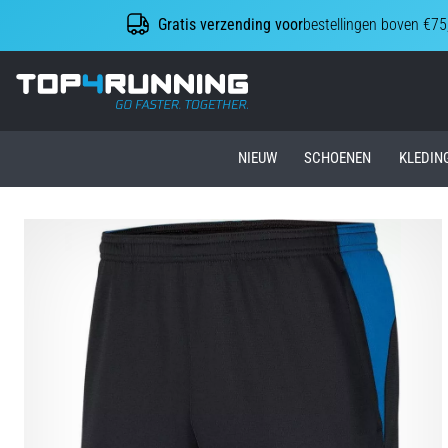
Gratis verzending voor
bestellingen boven €75
Top4Running.nl
NIEUW
SCHOENEN
KLEDIN