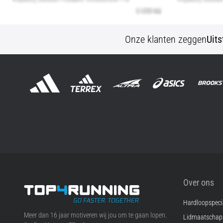
Onze klanten zeggen
Uit
Over ons
Hardloopspecia
Top4Running.nl
Meer dan 16 jaar motiveren wij jou om te gaan lopen.
Lidmaatscha