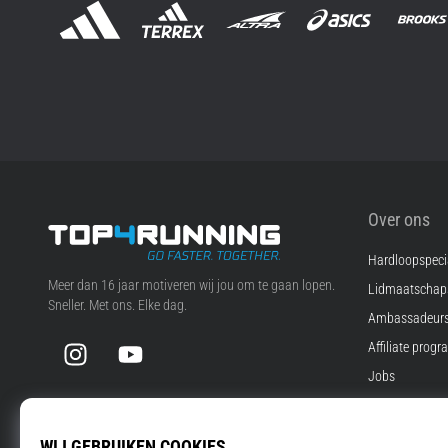
Over ons
Hardloopspecia
Top4Running.nl
Meer dan 16 jaar motiveren wij jou om te gaan lopen.
Lidmaatscha
Sneller. Met ons. Elke dag.
Ambassadeur
Instagram
YouTube
Affiliate prog
Jobs
Cookie instell
Voorwaarden