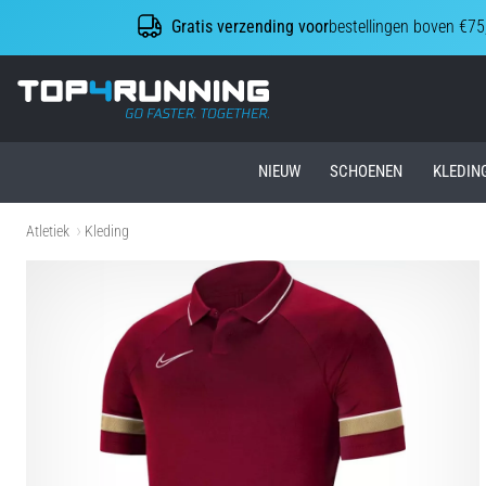
Gratis verzending voor
bestellingen boven €75
Top4Running.nl
NIEUW
SCHOENEN
KLEDIN
Atletiek
Kleding