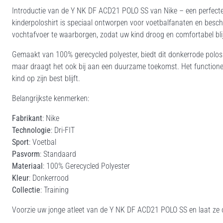
Introductie van de Y NK DF ACD21 POLO SS van Nike – een perfecte fu
kinderpoloshirt is speciaal ontworpen voor voetbalfanaten en beschi
vochtafvoer te waarborgen, zodat uw kind droog en comfortabel blijf
Gemaakt van 100% gerecycled polyester, biedt dit donkerrode polos
maar draagt het ook bij aan een duurzame toekomst. Het functionel
kind op zijn best blijft.
Belangrijkste kenmerken:
Fabrikant
: Nike
Technologie
: Dri-FIT
Sport
: Voetbal
Pasvorm
: Standaard
Materiaal
: 100% Gerecycled Polyester
Kleur
: Donkerrood
Collectie
: Training
Voorzie uw jonge atleet van de Y NK DF ACD21 POLO SS en laat ze on