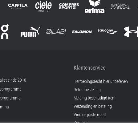
Klantenservice
list sinds 2010
Herroepingsrecht hier uitoefenen
psprogramma
Retourbestelling
sprogramma
Melding beschadigd item
Verzending en betaling
ramma
Vind de juiste maat
Kontakt
ingen
FAQ