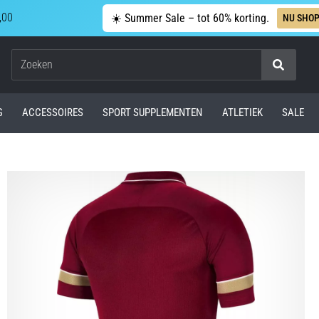
,00
☀️ Summer Sale – tot 60% korting.
NU SHO
Zoeken
G
ACCESSOIRES
SPORT SUPPLEMENTEN
ATLETIEK
SALE