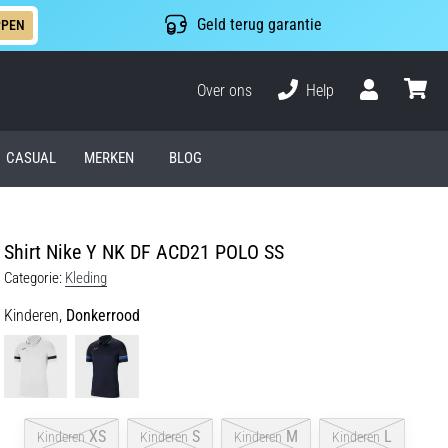
Geld terug garantie
PPEN
Over ons
Help
Gebruiker
winkel
CASUAL
MERKEN
BLOG
Shirt Nike Y NK DF ACD21 POLO SS
Categorie:
Kleding
Kinderen,
Donkerrood
XS
S
M
L
Kinderen
Kinderen
Kinderen
Kinderen