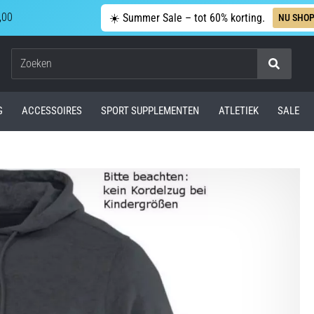
,00
☀️ Summer Sale – tot 60% korting.
NU SHO
Zoeken
G
ACCESSOIRES
SPORT SUPPLEMENTEN
ATLETIEK
SALE