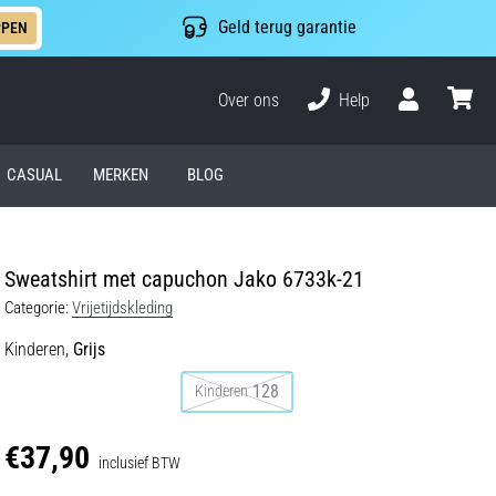
Geld terug garantie
PPEN
Over ons
Help
Gebruiker
winkel
CASUAL
MERKEN
BLOG
Sweatshirt met capuchon Jako 6733k-21
Categorie:
Vrijetijdskleding
Kinderen,
Grijs
128
Kinderen
€37,90
inclusief BTW