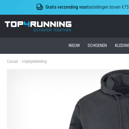
Gratis verzending voor
bestellingen boven €75
Top4Running.nl
NIEUW
SCHOENEN
KLEDIN
Casual
Vrijetijdskleding