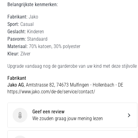
Belangrijkste kenmerken:
Fabrikant:
Jako
Sport:
Casual
Geslacht:
Kinderen
Pasvorm:
Standaard
Materiaal:
70% katoen, 30% polyester
Kleur:
Zilver
Upgrade vandaag nog de garderobe van uw kind met deze stijlvolle
Fabrikant
Jako AG
, Amtstrasse 82, 74673 Mulfingen - Hollenbach - DE
https://www.jako.com/de-de/service/contact/
Geef een review
Geef een review
We zouden graag jouw mening lezen