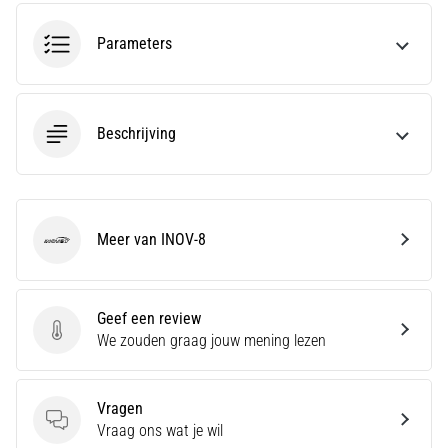
amateur
bent
Parameters
of
een
pro.
Wat
Beschrijving
zijn
de
meest…
Meer van INOV-8
5. 8. 2026
INOV-8
•
5 min. lezen
Geef een review
Plantar
Geef een review
We zouden graag jouw mening lezen
Fasciitis:
Symptomen,
Oorzaken
Vragen
en
Vragen
Vraag ons wat je wil
Behandeling