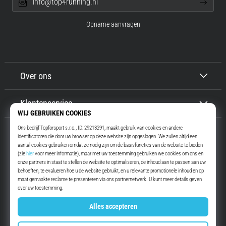
info@top4running.nl
Opname aanvragen
Over ons
Klantenservice
Top4Running.nl
Meer dan 16 jaar motiveren wij jou om te gaan lopen. Sneller. Met ons.
Elke dag.
Instagram
YouTube