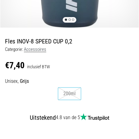
van
kniepijn
tijdens
en
na
het
Fles INOV-8 SPEED CUP 0,2
hardlopen
Categorie:
Accessoires
Knieklachten
treffen
€7,40
inclusief BTW
elke
hardloper
Unisex,
Grijs
wel
eens
200ml
in
zijn
leven,
of
Uitstekend
4.8 van de 5
je
nu
een