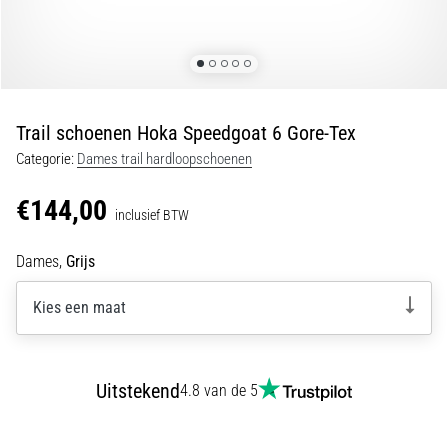
van
kniepijn
tijdens
en
na
het
Trail schoenen Hoka Speedgoat 6 Gore-Tex
hardlopen
Categorie:
Dames trail hardloopschoenen
Knieklachten
treffen
€144,00
inclusief BTW
elke
hardloper
Dames,
Grijs
wel
eens
Kies een maat
in
zijn
leven,
of
Uitstekend
4.8 van de 5
je
nu
een