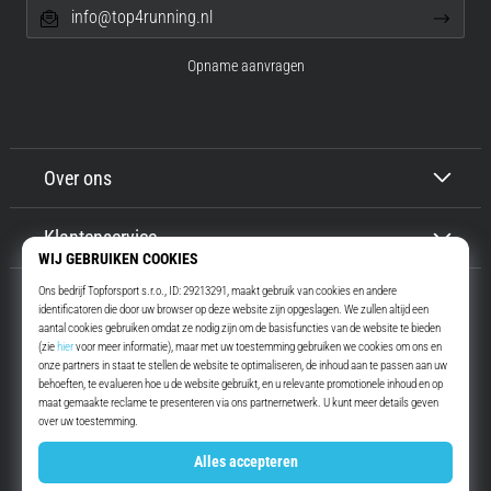
info@top4running.nl
Opname aanvragen
Over ons
Klantenservice
Top4Running.nl
Meer dan 16 jaar motiveren wij jou om te gaan lopen. Sneller. Met ons.
Elke dag.
Instagram
YouTube