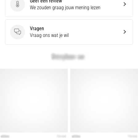
Geef een review
en
Geef een review
We zouden graag jouw mening lezen
Preventie
Hardlopersknie,
ook
Vragen
wel
Vragen
Vraag ons wat je wil
bekend
als
het
iliotibiale
bandsyndroom
(ITBS),
is
een
zeer
veelvoorkomend
gezondheidsprobleem…
Toon
alle