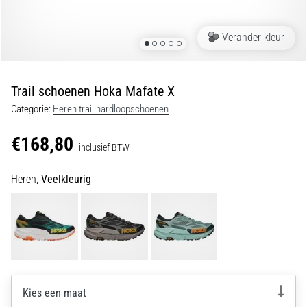
Shuttlerun
en
Verander kleur
piepjestest:
Wat
zijn
Trail schoenen Hoka Mafate X
ze
Categorie:
Heren trail hardloopschoenen
en
hoe
€168,80
inclusief BTW
voer
je
Heren,
Veelkleurig
ze
uit?
In
de
praktijk
test
de
Kies een maat
shuttle