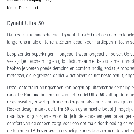
Kleur:
Donkerrood
Dynafit Ultra 50
Dames trailrunningschoenen
Dynafit Ultra 50
met een comfortabele 
lange runs in alpien terrein. Ze zijn ideaal voor hardlopen in techn
Loop zonder beperkingen – ongeacht waar, ongeacht hoe ver. Op ve
veelzijdige bescherming en grip biedt, maar niet belast is met on
hebben je voeten goede demping en comfort nodig, zodat je topprest
metgezel, die je grenzen opnieuw definieert en het beste benut, onge
Deze lichte trailrunningschoen kan bogen op uitstekende demping 
runs.
De
Pomoca
buitenzool van het model
Ultra 50
valt op door het
responsiviteit, zowel op droge ondergrond als onder ongunstige 
Rocker
-design maakt de
Ultra 50
een dynamische loopstijl mogelijk, 
naadloze tong zorgen ervoor dat je in de schoenen geen onaangenam
comfort van de schoen zorgt voor een optimale doorbloeding en voo
de tenen en
TPU-overlays
in gevoelige zones beschermen de voeten t