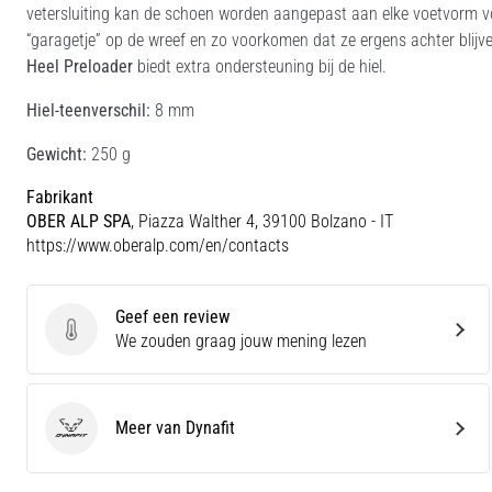
vetersluiting kan de schoen worden aangepast aan elke voetvorm voo
“garagetje” op de wreef en zo voorkomen dat ze ergens achter blijv
Heel Preloader
biedt extra ondersteuning bij de hiel.
Hiel-teenverschil:
8 mm
Gewicht:
250 g
Fabrikant
OBER ALP SPA
, Piazza Walther 4, 39100 Bolzano - IT
https://www.oberalp.com/en/contacts
Geef een review
Geef een review
We zouden graag jouw mening lezen
Meer van Dynafit
Dynafit