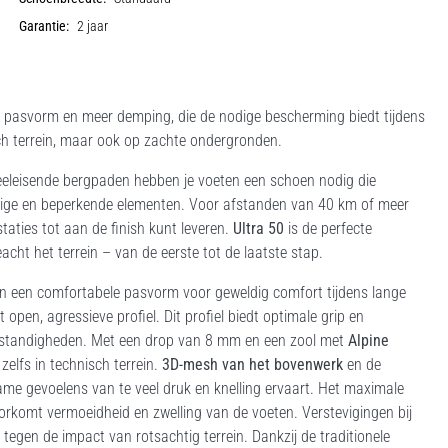
Garantie:
2 jaar
pasvorm en meer demping, die de nodige bescherming biedt tijdens
isch terrein, maar ook op zachte ondergronden.
eleisende bergpaden hebben je voeten een schoen nodig die
nodige en beperkende elementen. Voor afstanden van 40 km of meer
aties tot aan de finish kunt leveren.
Ultra 50
is de perfecte
acht het terrein – van de eerste tot de laatste stap.
en een comfortabele pasvorm voor geweldig comfort tijdens lange
 open, agressieve profiel. Dit profiel biedt optimale grip en
omstandigheden. Met een drop van 8 mm en een zool met
Alpine
zelfs in technisch terrein.
3D-mesh van het bovenwerk
en de
e gevoelens van te veel druk en knelling ervaart. Het maximale
rkomt vermoeidheid en zwelling van de voeten. Verstevigingen bij
egen de impact van rotsachtig terrein. Dankzij de traditionele