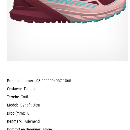
Productnummer:
08-0000064067-1865
Geslacht:
Dames
Terrein:
Trail
Model:
Dynafit Ultra
Drop (mm):
8
Kenmerk:
Ademend
Comfort en demping:
Hoge