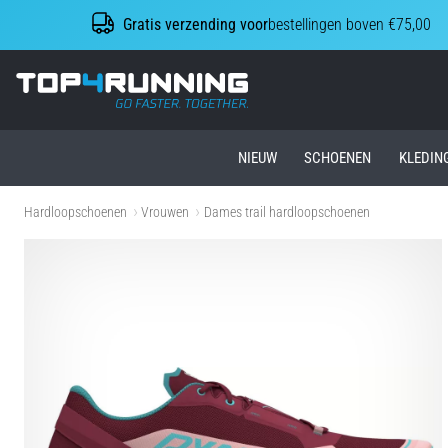
Gratis verzending voor
bestellingen boven €75,00
Top4Running.nl
NIEUW
SCHOENEN
KLEDIN
Hardloopschoenen
Vrouwen
Dames trail hardloopschoenen