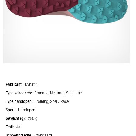
Fabrikant:
Dynafit
Type schoenen:
Pronatie, Neutraal, Supinatie
Type hardlopen:
Training, Snel / Race
Sport:
Hardlopen
Gewicht (g):
250 g
Trail:
Ja
Schoenbreedte:
Standaard