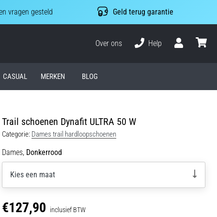
n vragen gesteld
Geld terug garantie
Over ons
Help
Gebruiker
winkel
CASUAL
MERKEN
BLOG
Trail schoenen Dynafit ULTRA 50 W
Categorie:
Dames trail hardloopschoenen
Dames,
Donkerrood
Kies een maat
€127,90
inclusief BTW